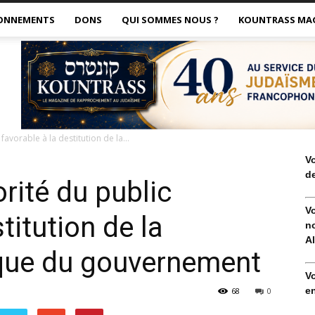
ONNEMENTS
DONS
QUI SOMMES NOUS ?
KOUNTRASS MA
favorable à la destitution de la...
V
de
rité du public
V
titution de la
no
Al
dique du gouvernement
V
en
68
0