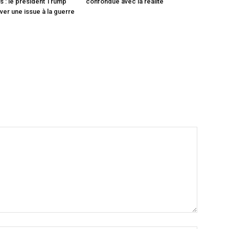
 : le président Trump
confondue avec la réalité
ver une issue à la guerre