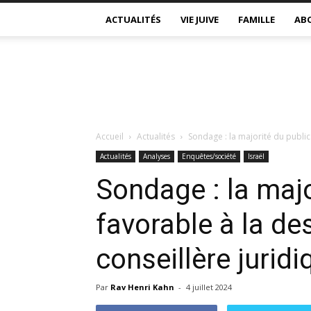
ACTUALITÉS
VIE JUIVE
FAMILLE
AB
Accueil
Actualités
Sondage : la majorité du public 
Actualités
Analyses
Enquêtes/société
Israël
Sondage : la majo
favorable à la des
conseillère juri
Par
Rav Henri Kahn
-
4 juillet 2024