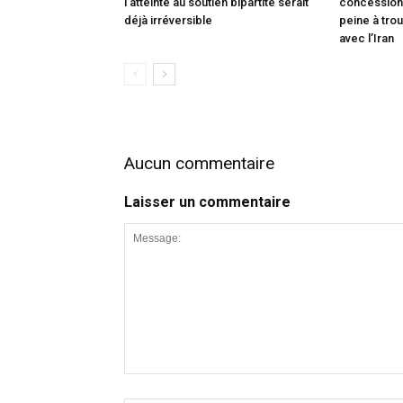
l’atteinte au soutien bipartite serait
concessions
déjà irréversible
peine à trou
avec l’Iran
Aucun commentaire
Laisser un commentaire