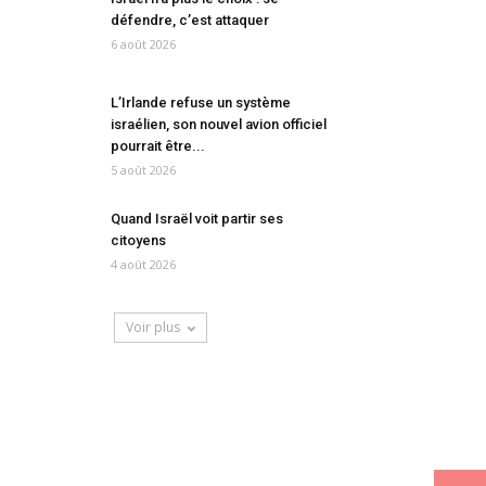
défendre, c’est attaquer
6 août 2026
L’Irlande refuse un système
israélien, son nouvel avion officiel
pourrait être...
5 août 2026
Quand Israël voit partir ses
citoyens
4 août 2026
Voir plus