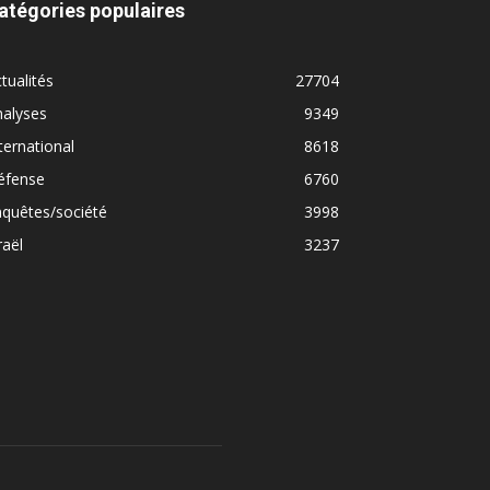
atégories populaires
tualités
27704
nalyses
9349
ternational
8618
éfense
6760
quêtes/société
3998
raël
3237