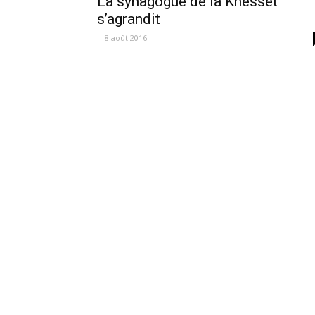
La synagogue de la Knesset
s’agrandit
-
8 août 2016