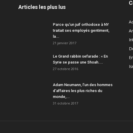
C
Articles les plus lus
Ac
Parce qu’un juif orthodoxe à NY
A
traitait ses employés gentiment,
la...
In
21 janvier 2017
D
Le Grand rabbin sefarade : « En
En
Syrie se passe une Shoah....
Is
27 octobre 2016
Adam Neumann, l’un des hommes
d’affaires les plus riches du
monde,...
31 octobre 2017