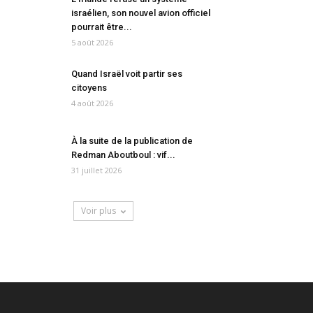
israélien, son nouvel avion officiel
pourrait être...
5 août 2026
Quand Israël voit partir ses
citoyens
4 août 2026
À la suite de la publication de
Redman Aboutboul : vif...
31 juillet 2026
Voir plus