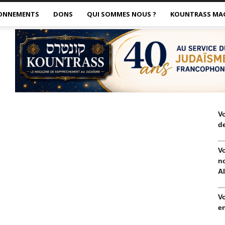
ONNEMENTS
DONS
QUI SOMMES NOUS ?
KOUNTRASS MA
V
de
V
no
Al
V
en