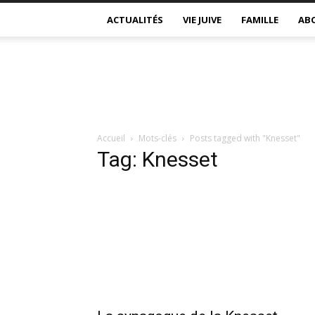
ACTUALITÉS
VIE JUIVE
FAMILLE
AB
Accueil
Mots-clés
Posts tagged with "Knesset"
Tag: Knesset