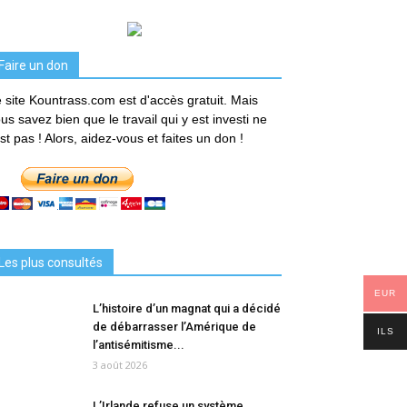
Faire un don
 site Kountrass.com est d'accès gratuit. Mais
us savez bien que le travail qui y est investi ne
est pas ! Alors, aidez-vous et faites un don !
Les plus consultés
EUR
L’histoire d’un magnat qui a décidé
de débarrasser l’Amérique de
ILS
l’antisémitisme...
3 août 2026
L’Irlande refuse un système