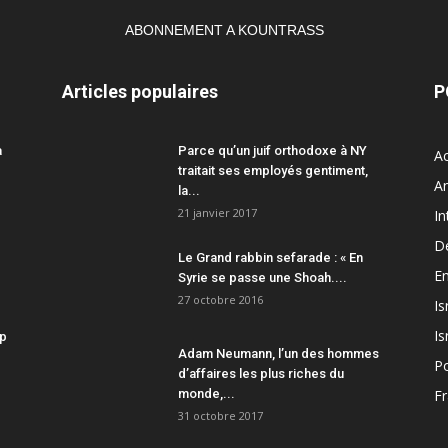
ABONNEMENT A KOUNTRASS
Articles populaires
P
a
Parce qu’un juif orthodoxe à NY
Ac
traitait ses employés gentiment,
A
la...
21 janvier 2017
In
D
Le Grand rabbin sefarade : « En
En
Syrie se passe une Shoah....
27 octobre 2016
Is
Is
mp
Adam Neumann, l’un des hommes
Po
d’affaires les plus riches du
monde,...
F
31 octobre 2017