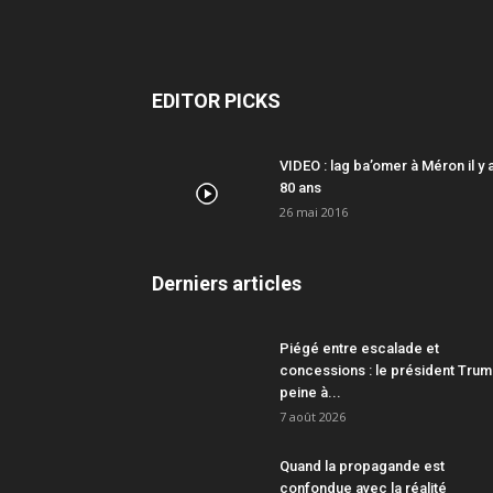
EDITOR PICKS
VIDEO : lag ba’omer à Méron il y 
80 ans
26 mai 2016
Derniers articles
Piégé entre escalade et
concessions : le président Tru
peine à...
7 août 2026
Quand la propagande est
confondue avec la réalité