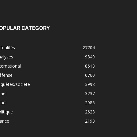
OPULAR CATEGORY
tualités
27704
nalyses
9349
ternational
8618
éfense
6760
quêtes/société
3998
raël
3237
raël
2985
litique
2623
rance
2193