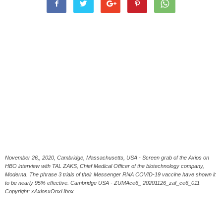
November 26,, 2020, Cambridge, Massachusetts, USA - Screen grab of the Axios on
HBO interview with TAL ZAKS, Chief Medical Officer of the biotechnology company,
Moderna. The phrase 3 trials of their Messenger RNA COVID-19 vaccine have shown it
to be nearly 95% effective. Cambridge USA - ZUMAce6_ 20201126_zaf_ce6_011
Copyright: xAxiosxOnxHbox