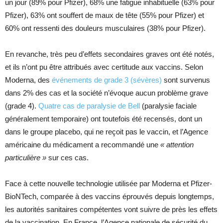
un jour (89% pour Pfizer), 68% une fatigue inhabituelle (63% pour
Pfizer), 63% ont souffert de maux de tête (55% pour Pfizer) et
60% ont ressenti des douleurs musculaires (38% pour Pfizer).
En revanche, très peu d’effets secondaires graves ont été notés,
et ils n’ont pu être attribués avec certitude aux vaccins. Selon
Moderna, des
événements de grade
3 (sévères)
sont survenus
dans 2% des cas et la société n’évoque aucun problème grave
(grade 4).
Quatre cas de paralysie de Bell
(paralysie faciale
généralement temporaire) ont toutefois été recensés, dont un
dans le groupe placebo, qui ne reçoit pas le vaccin, et l’Agence
américaine du médicament a recommandé une
« attention
particulière »
sur ces cas.
Face à cette nouvelle technologie utilisée par Moderna et Pfizer-
BioNTech, comparée à des vaccins éprouvés depuis longtemps,
les autorités sanitaires compétentes vont suivre de près les effets
de la vaccination. En France, l’Agence nationale de sécurité du