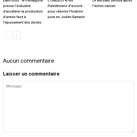
États-Unis : le Pentagone
L’UNESCO et les
Le Mossad secoué après
presse l’industrie
Palestiniens d’accord
l’échec iranien
d’accélérer la production
pour réécrire l’histoire
d’armes face à
juive en Judée-Samarie
l’épuisement des stocks
Aucun commentaire
Laisser un commentaire