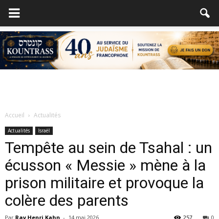
Accueil
Actualités
Actualités
Israël
Tempête au sein de Tsahal : un
écusson « Messie » mène à la
prison militaire et provoque la
colère des parents
Par
Rav Henri Kahn
-
14 mai 2026
257
0