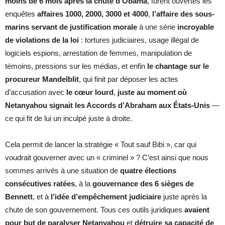
moins de 6 mois après la chute d’Obama
, furent ouvertes les
enquêtes
affaires 1000, 2000, 3000 et 4000
,
l’affaire des sous-
marins servant de justification morale
à une série
incroyable
de violations de la loi
: tortures judiciaires, usage illégal de
logiciels espions, arrestation de femmes, manipulation de
témoins, pressions sur les médias, et enfin
le chantage sur le
procureur Mandelblit
, qui finit par déposer les actes
d’accusation avec
le cœur lourd
,
juste au moment où
Netanyahou signait les Accords d’Abraham aux États-Unis
—
ce qui fit de lui un inculpé juste à droite.
Cela permit de lancer la stratégie « Tout sauf Bibi », car qui
voudrait gouverner avec un « criminel » ? C’est ainsi que nous
sommes arrivés à une situation de
quatre élections
consécutives ratées
, à la
gouvernance des 6 sièges de
Bennett
, et à
l’idée d’empêchement judiciaire
juste après la
chute de son gouvernement. Tous ces outils juridiques
avaient
pour but de paralyser Netanyahou
et
détruire sa capacité de