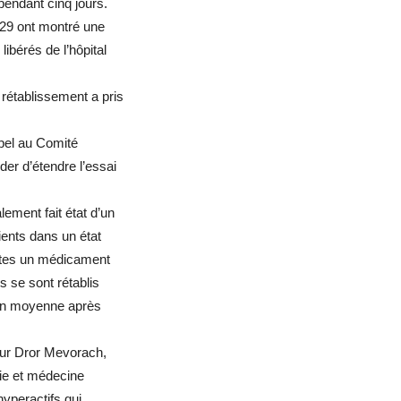
 pendant cinq jours.
 29 ont montré une
libérés de l’hôpital
 rétablissement a pris
appel au Comité
der d’étendre l’essai
ment fait état d’un
tients dans un état
entes un médicament
s se sont rétablis
l en moyenne après
eur Dror Mevorach,
ie et médecine
hyperactifs qui