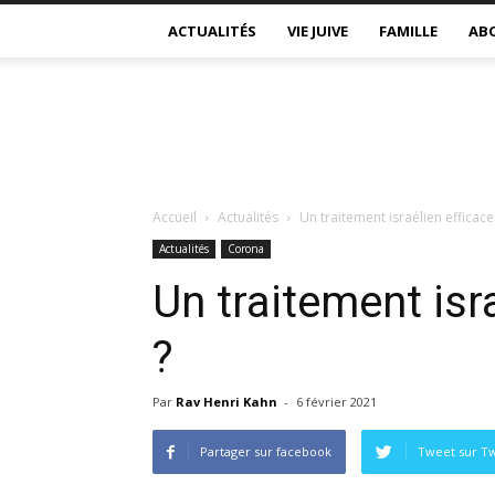
ACTUALITÉS
VIE JUIVE
FAMILLE
AB
Accueil
Actualités
Un traitement israélien efficac
Actualités
Corona
Un traitement isr
?
Par
Rav Henri Kahn
-
6 février 2021
Partager sur facebook
Tweet sur Tw