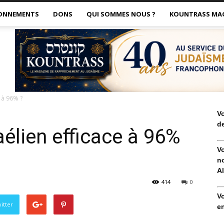
ONNEMENTS
DONS
QUI SOMMES NOUS ?
KOUNTRASS MA
e à 96% ?
V
de
aélien efficace à 96%
V
no
Al
414
0
V
itter
en