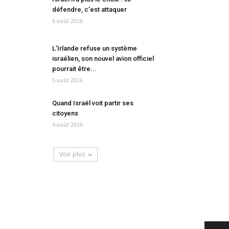
défendre, c’est attaquer
6 août 2026
L’Irlande refuse un système
israélien, son nouvel avion officiel
pourrait être...
5 août 2026
Quand Israël voit partir ses
citoyens
4 août 2026
Voir plus