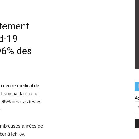
itement
id-19
 96% des
 centre médical de
udi soir par la chaine
Ad
r 95% des cas testés
s.
nombreuses années de
er à Ichilov.