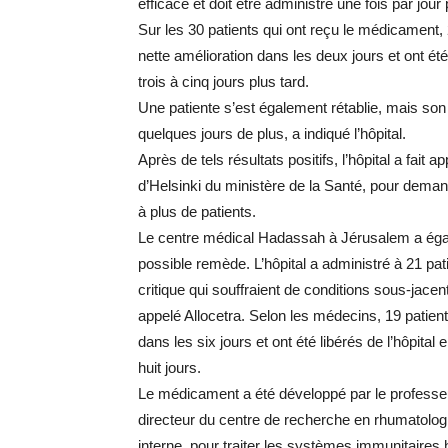
efficace et doit être administré une fois par jour
Sur les 30 patients qui ont reçu le médicament,
nette amélioration dans les deux jours et ont été 
trois à cinq jours plus tard.
Une patiente s’est également rétablie, mais son
quelques jours de plus, a indiqué l’hôpital.
Après de tels résultats positifs, l’hôpital a fait 
d’Helsinki du ministère de la Santé, pour deman
à plus de patients.
Le centre médical Hadassah à Jérusalem a égale
possible remède.
L’hôpital a administré à 21 pa
critique qui souffraient de conditions sous-jac
appelé Allocetra. Selon les médecins, 19 patient
dans les six jours et ont été libérés de l’hôpita
huit jours.
Le médicament a été développé par le profess
directeur du centre de recherche en rhumatolog
interne, pour traiter les systèmes immunitaires 