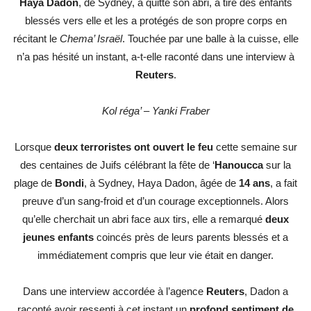
Haya Dadon
, de Sydney, a quitté son abri, a tiré des enfants
blessés vers elle et les a protégés de son propre corps en
récitant le
Chema’ Israël
. Touchée par une balle à la cuisse, elle
n’a pas hésité un instant, a-t-elle raconté dans une interview à
Reuters
.
Kol réga’ – Yanki Fraber
Lorsque
deux terroristes ont ouvert le feu
cette semaine sur
des centaines de Juifs célébrant la fête de ‘
Hanoucca
sur la
plage de
Bondi
, à Sydney, Haya Dadon, âgée de
14 ans
, a fait
preuve d’un sang-froid et d’un courage exceptionnels. Alors
qu’elle cherchait un abri face aux tirs, elle a remarqué
deux
jeunes enfants
coincés près de leurs parents blessés et a
immédiatement compris que leur vie était en danger.
Dans une interview accordée à l’agence
Reuters
, Dadon a
raconté avoir ressenti à cet instant un
profond sentiment de