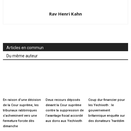
Rav Henri Kahn
Articles en commun
Du même auteur
En raison d’une décision
Deux recours déposés
Coup dur financier pour
de la Cour suprême, les
devant la Cour suprême
les Yechivoth : le
tribunaux rabbiniques
contre la suppression de
gouvernement
s’acheminent vers une
l’avantage fiscal accordé
britannique enquête sur
fermeture forcée dès
aux dons aux Yechivoth
des donateurs ‘harédim
dimanche