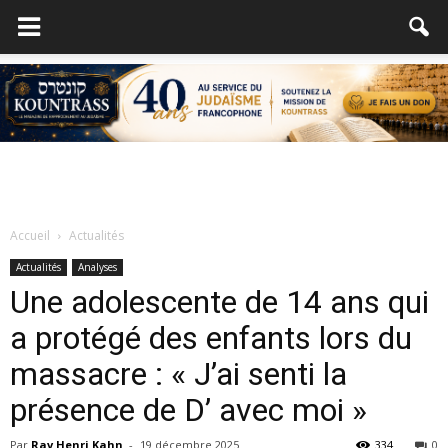
Accueil
Actualités
Actualités
Analyses
Une adolescente de 14 ans qui
a protégé des enfants lors du
massacre : « J’ai senti la
présence de D’ avec moi »
Par
Rav Henri Kahn
-
19 décembre 2025
334
0