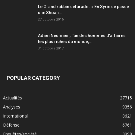
Le Grand rabbin sefarade : « En Syrie se passe
une Shoah....
27 octobre 2016
Adam Neumann, l’un des hommes d’affaires
les plus riches du monde,...
31 octobre 2017
POPULAR CATEGORY
Actualités
27715
Analyses
9356
International
8621
Défense
6761
Enquêtes/société
3998