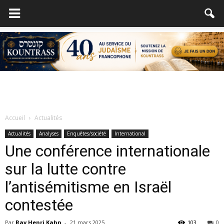
Accueil
Actualités
Actualités
Analyses
Enquêtes/société
International
Une conférence internationale
sur la lutte contre
l’antisémitisme en Israël
contestée
Par
Rav Henri Kahn
-
21 mars 2025
103
0