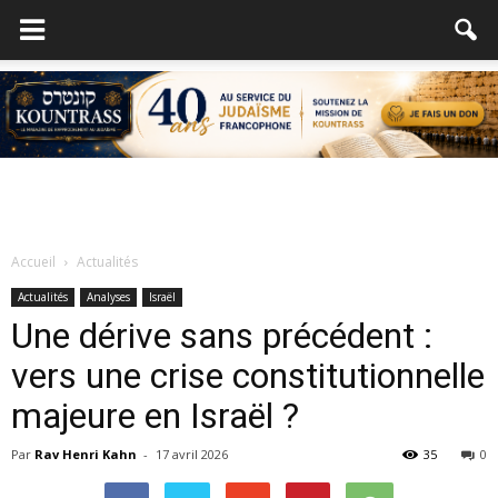
Accueil
Actualités
Actualités
Analyses
Israël
Une dérive sans précédent :
vers une crise constitutionnelle
majeure en Israël ?
Par
Rav Henri Kahn
-
17 avril 2026
35
0