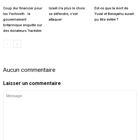
Coup dur financier pour
Israël n’a plus le choix :
Est-ce que la mort de
les Yechivoth : le
se défendre, c’est
Yuval et Benayahu aurait
gouvernement
attaquer
pu être évitée ?
britannique enquête sur
des donateurs ‘harédim
Aucun commentaire
Laisser un commentaire