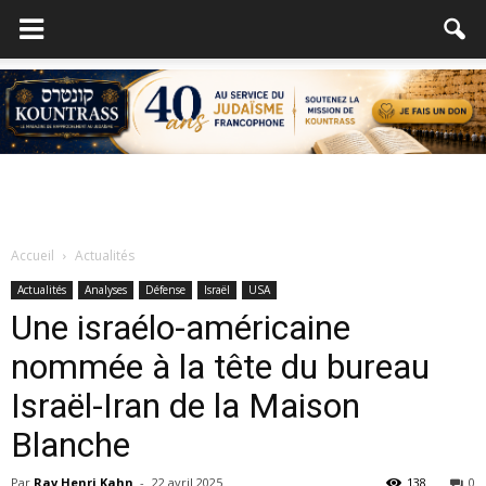
Accueil
Actualités
Actualités
Analyses
Défense
Israël
USA
Une israélo-américaine
nommée à la tête du bureau
Israël-Iran de la Maison
Blanche
Par
Rav Henri Kahn
-
22 avril 2025
138
0