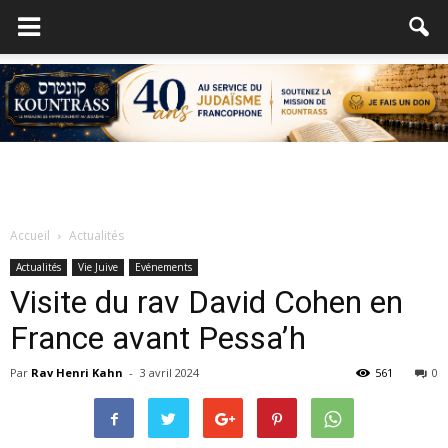
Accueil
Actualités
Actualités
Vie Juive
Evénements
Visite du rav David Cohen en
France avant Pessa’h
Par
Rav Henri Kahn
-
3 avril 2024
561
0