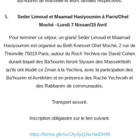
Ba’hourim de Marseille et leurs familles respectives.
Seder Limoud et Maamad Hasiyoumim à Paris/Ohel
Moché
–
Lundi 7 Nissan/15 Avril
Pour terminer ce séjour, un grand Séder Limoud et Maamad
Hasiyoumim est organisé au Beth Knesset Ohel Moché, 2 rue de
Thionville 75019 Paris, autour du Roch Yechiva rav David Cohen
durant lequel des Ba’hourim feront Siyoum des Massekhtoth
qu’ils ont étudié ce Zman à la Yechiva, avec la participation des
Ba’hourim et Avrékhim et en présence des Raché Yechivoth et
des Rabbanim de communautés.
Transport assuré.
Inscription obligatoire sur le lien suivant:
https://forms.gle/svChy5yQ2wYadDn99