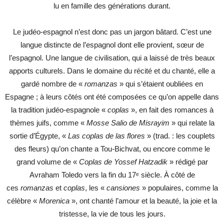
lu en famille des générations durant.
Le judéo-espagnol n’est donc pas un jargon bâtard. C’est une
langue distincte de l’espagnol dont elle provient, sœur de
l’espagnol. Une langue de civilisation, qui a laissé de très beaux
apports culturels. Dans le domaine du récité et du chanté, elle a
gardé nombre de «
romanzas
» qui s’étaient oubliées en
Espagne ; à leurs côtés ont été composées ce qu’on appelle dans
la tradition judéo-espagnole «
coplas
», en fait des romances à
thèmes juifs, comme «
Mosse Salio de Misrayim
» qui relate la
sortie d’Égypte, «
Las coplas de las flores
» (trad. : les couplets
des fleurs) qu’on chante a Tou-Bichvat, ou encore comme le
grand volume de «
Coplas de Yossef Hatzadik
» rédigé par
Avraham Toledo vers la fin du 17ᵉ siècle. À côté de
ces
romanzas
et
coplas
, les «
cansiones
» populaires, comme la
célèbre «
Morenica
», ont chanté l’amour et la beauté, la joie et la
tristesse, la vie de tous les jours.