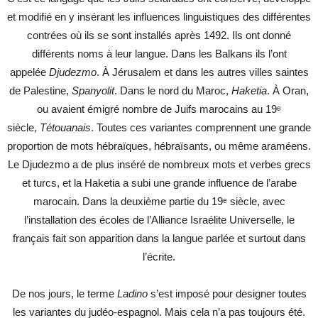
et modifié en y insérant les influences linguistiques des différentes
contrées où ils se sont installés après 1492. Ils ont donné
différents noms à leur langue. Dans les Balkans ils l’ont
appelée
Djudezmo
. À Jérusalem et dans les autres villes saintes
de Palestine,
Spanyolit
. Dans le nord du Maroc,
Haketia
. À Oran,
ou avaient émigré nombre de Juifs marocains au 19ᵉ
siècle,
Tétouanais
. Toutes ces variantes comprennent une grande
proportion de mots hébraïques, hébraïsants, ou même araméens.
Le Djudezmo a de plus inséré de nombreux mots et verbes grecs
et turcs, et la Haketia a subi une grande influence de l’arabe
marocain. Dans la deuxième partie du 19ᵉ siècle, avec
l’installation des écoles de l’Alliance Israélite Universelle, le
français fait son apparition dans la langue parlée et surtout dans
l’écrite.
De nos jours, le terme
Ladino
s’est imposé pour designer toutes
les variantes du judéo-espagnol. Mais cela n’a pas toujours été.