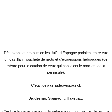
Dès avant leur expulsion les Juifs d’Espagne parlaient entre eux
un castillan moucheté de mots et d’expressions hébraïques (de
même pour le catalan de ceux qui habitaient le nord-est de la
péninsule).
C’était déjà un judéo-espagnol.
Djudezmo, Spanyolit, Haketia…
C’est ce langage que les Juifs séfarades ont conservé, développé