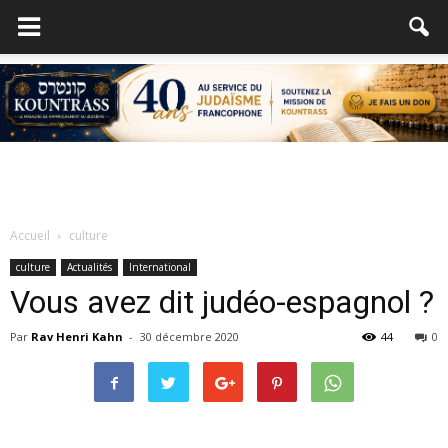
Accueil
culture
culture
Actualités
International
Vous avez dit judéo-espagnol ?
Par
Rav Henri Kahn
-
30 décembre 2020
44
0