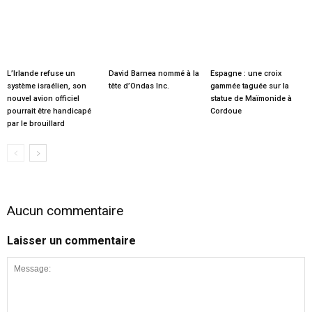
L’Irlande refuse un
David Barnea nommé à la
Espagne : une croix
système israélien, son
tête d’Ondas Inc.
gammée taguée sur la
nouvel avion officiel
statue de Maïmonide à
pourrait être handicapé
Cordoue
par le brouillard
Aucun commentaire
Laisser un commentaire