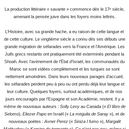
La production littéraire « savante » commence dès le 17ᵉ siècle,
amenant la pensée juive dans les foyers moins lettrés.
L’Histoire, avec sa grande hache, a eu raison de cette langue et
de cette culture. Le vingtième siècle a connu dès ses débuts une
grande migration de séfarades vers la France et l’Amérique. Les
Juifs grecs restants ont pratiquement été exterminés pendant la
Shoah. Avec l’avènement de l’État d’Israël, les communautés du
Maroc se sont vidées complètement et les turques se sont
nettement amoindries. Dans leurs nouveaux parages d’accueil,
les séfarades perdent peu à peu ou ont perdu déjà leur langue et
leur culture. Quelques foyers, surtout académiques, et de nos
jours encouragés par l’Espagne et son Académie, restent. Il y a
même de nouveaux auteurs :
Solly Levy
au Canada («
El libro de
Selomo
),
Eliezer Papo
en Israël («
La meguila de Saray
»), et de
nouveaux poètes :
Avner Perez
(«
Siniza I fumo
»),
Margalit
Matityahou
(«
Kamino de tormento
»). Ce n’est pas peu, même si