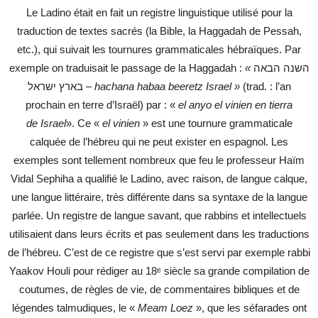
Le Ladino était en fait un registre linguistique utilisé pour la
traduction de textes sacrés (la Bible, la Haggadah de Pessah,
etc.), qui suivait les tournures grammaticales hébraïques. Par
exemple on traduisait le passage de la Haggadah :
«
השנה הבאה
בארץ ישראל
–
hachana habaa beeretz Israel »
(trad. : l’an
prochain en terre d’Israël) par : «
el anyo el vinien en tierra
de
Israel
». Ce «
el vinien
» est une tournure grammaticale
calquée de l’hébreu qui ne peut exister en espagnol. Les
exemples sont tellement nombreux que feu le professeur Haïm
Vidal Sephiha a qualifié le Ladino, avec raison, de langue calque,
une langue littéraire, très différente dans sa syntaxe de la langue
parlée. Un registre de langue savant, que rabbins et intellectuels
utilisaient dans leurs écrits et pas seulement dans les traductions
de l’hébreu. C’est de ce registre que s’est servi par exemple rabbi
Yaakov Houli pour rédiger au 18ᵉ siècle sa grande compilation de
coutumes, de règles de vie, de commentaires bibliques et de
légendes talmudiques, le «
Meam Loez
», que les séfarades ont