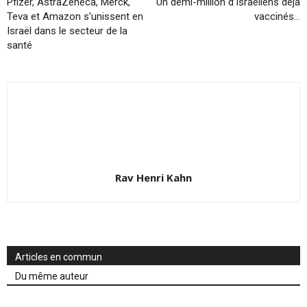
Pfizer, AstraZeneca, Merck,
Un demi-million d’Israéliens déjà
Teva et Amazon s’unissent en
vaccinés…
Israël dans le secteur de la
santé
Rav Henri Kahn
Articles en commun
Du même auteur