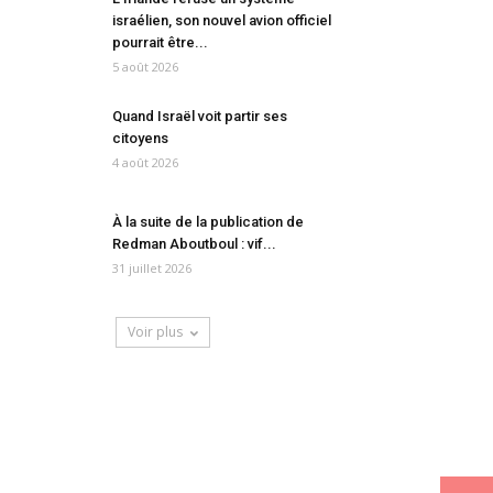
israélien, son nouvel avion officiel
pourrait être...
5 août 2026
Quand Israël voit partir ses
citoyens
4 août 2026
À la suite de la publication de
Redman Aboutboul : vif...
31 juillet 2026
Voir plus