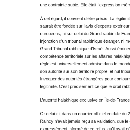
une contrainte subie. Elle était l’expression mê
À cet égard, il convient d’être précis. La légitim
saurait être fondée sur l’avis d’experts extérieu
européens, ni sur celui du Grand rabbin de Fra
injonction d’un tribunal rabbinique étranger, ni
Grand Tribunal rabbinique d’Israël. Aussi émine
compétence territoriale sur les affaires halakhi
règle est universellement admise dans le monde
son autorité sur son territoire propre, et nul tri
Invoquer des autorités étrangères pour contourn
légitimité. C’est précisément ce que le droit rabbi
L’autorité halakhique exclusive en Île-de-France
Or celui-ci, dans un courrier officiel en date du
Raincy n’avait jamais reçu sa validation, que l
expressément informé de ce refus, qu’il avait 