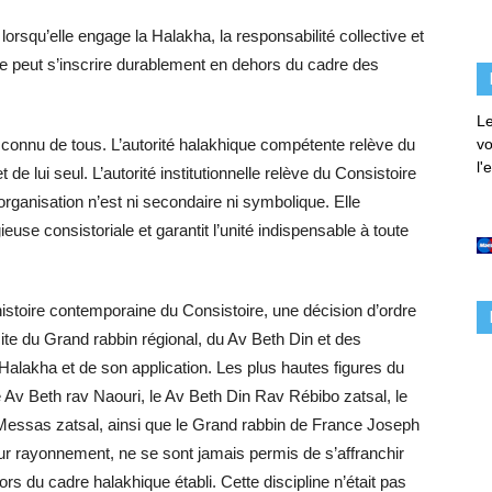
 lorsqu’elle engage la Halakha, la responsabilité collective et
 ne peut s’inscrire durablement en dehors du cadre des
Le
 connu de tous. L’autorité halakhique compétente relève du
vo
l'
de lui seul. L’autorité institutionnelle relève du Consistoire
organisation n’est ni secondaire ni symbolique. Elle
use consistoriale et garantit l’unité indispensable à toute
’histoire contemporaine du Consistoire, une décision d’ordre
icite du Grand rabbin régional, du Av Beth Din et des
alakha et de son application. Les plus hautes figures du
e Av Beth rav Naouri, le Av Beth Din Rav Rébibo zatsal, le
Messas zatsal, ainsi que le Grand rabbin de France Joseph
eur rayonnement, ne se sont jamais permis de s’affranchir
hors du cadre halakhique établi. Cette discipline n’était pas