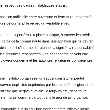
et de respect des cadres halakhiques établis.
sition artificielle entre ouverture et fermeture, modernité
ture détournerait le regard du véritable enjeu.
 nature soit porté sur la place publique, à travers les médias,
e partie de la communauté dans une agitation qui ne devrait
n se doit d’incarner la retenue, la dignité, la responsabilité
t les difficultés rencontrées. Les désaccords doivent être
employeur concerné et les autorités religieuses compétentes,
 institution organisée, un rabbin consistorial peut-il
éserves explicites exprimées par les autorités religieuses et
ut être que négative, et elle l’a toujours été, dans toute
me en Israël comme partout dans le monde juif organisé.
construite sur un équilibre exigeant entre initiative locale,