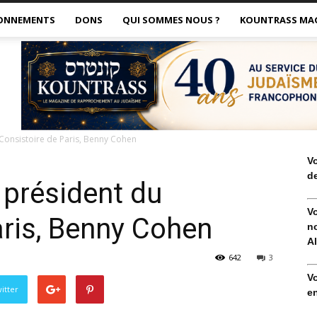
ONNEMENTS
DONS
QUI SOMMES NOUS ?
KOUNTRASS MA
 Consistoire de Paris, Benny Cohen
V
de
n président du
V
aris, Benny Cohen
no
Al
642
3
V
itter
en