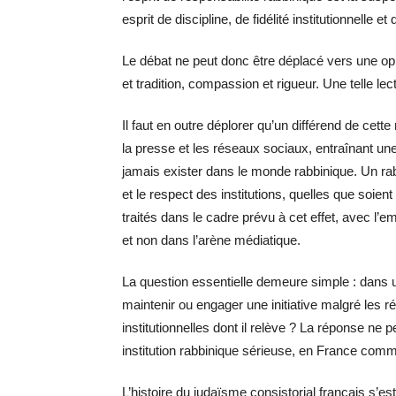
esprit de discipline, de fidélité institutionnelle 
Le débat ne peut donc être déplacé vers une oppo
et tradition, compassion et rigueur. Une telle lec
Il faut en outre déplorer qu’un différend de cette
la presse et les réseaux sociaux, entraînant un
jamais exister dans le monde rabbinique. Un rabbi
et le respect des institutions, quelles que soien
traités dans le cadre prévu à cet effet, avec l’
et non dans l’arène médiatique.
La question essentielle demeure simple : dans une
maintenir ou engager une initiative malgré les r
institutionnelles dont il relève ? La réponse ne pe
institution rabbinique sérieuse, en France com
L’histoire du judaïsme consistorial français s’est 