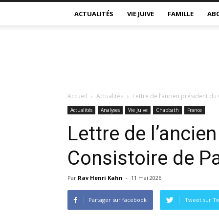
ACTUALITÉS
VIE JUIVE
FAMILLE
AB
Accueil
Actualités
Lettre de l’ancien président du
Actualités
Analyses
Vie Juive
Chabbath
France
Lettre de l’ancie
Consistoire de P
Par
Rav Henri Kahn
-
11 mai 2026
Partager sur facebook
Tweet sur Tw