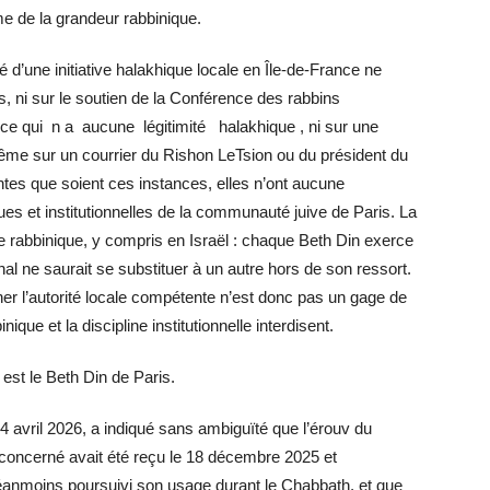
me de la grandeur rabbinique.
ité d’une initiative halakhique locale en Île-de-France ne
rs, ni sur le soutien de la Conférence des rabbins
nce qui n a aucune légitimité halakhique , ni sur une
 même sur un courrier du Rishon LeTsion ou du président du
ntes que soient ces instances, elles n’ont aucune
ques et institutionnelles de la communauté juive de Paris. La
 rabbinique, y compris en Israël : chaque Beth Din exerce
bunal ne saurait se substituer à un autre hors de son ressort.
er l’autorité locale compétente n’est donc pas un gage de
nique et la discipline institutionnelle interdisent.
 est le Beth Din de Paris.
 24 avril 2026, a indiqué sans ambiguïté que l’érouv du
e concerné avait été reçu le 18 décembre 2025 et
néanmoins poursuivi son usage durant le Chabbath, et que