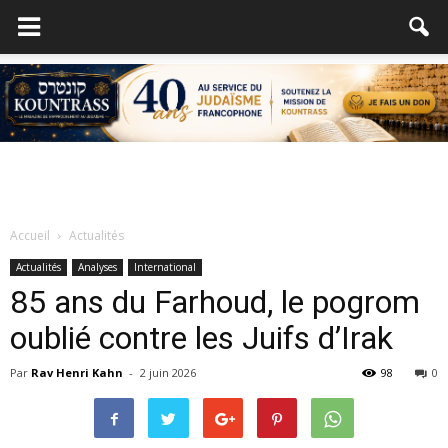
Accueil
Actualités
Actualités
Analyses
International
85 ans du Farhoud, le pogrom
oublié contre les Juifs d’Irak
Par
Rav Henri Kahn
-
2 juin 2026
98
0