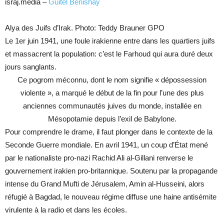
israj.média –
Guitel Benishay
Alya des Juifs d’Irak. Photo: Teddy Brauner GPO
Le 1er juin 1941, une foule irakienne entre dans les quartiers juifs
et massacrent la population: c’est le Farhoud qui aura duré deux
jours sanglants.
Ce pogrom méconnu, dont le nom signifie « dépossession
violente », a marqué le début de la fin pour l’une des plus
anciennes communautés juives du monde, installée en
Mésopotamie depuis l’exil de Babylone.
Pour comprendre le drame, il faut plonger dans le contexte de la
Seconde Guerre mondiale. En avril 1941, un coup d’État mené
par le nationaliste pro-nazi Rachid Ali al-Gillani renverse le
gouvernement irakien pro-britannique. Soutenu par la propagande
intense du Grand Mufti de Jérusalem, Amin al-Husseini, alors
réfugié à Bagdad, le nouveau régime diffuse une haine antisémite
virulente à la radio et dans les écoles.