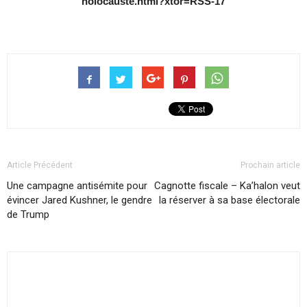
holocauste.html?xtor=RSS-17
Article Précédent
Prochain article
Une campagne antisémite pour
Cagnotte fiscale – Ka’halon veut
évincer Jared Kushner, le gendre
la réserver à sa base électorale
de Trump