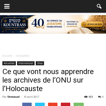
Accueil
Actualités
Actualités
International
Shoa
Ce que vont nous apprendre
les archives de l’ONU sur
l’Holocauste
Par
Shmouel
-
19 avril 2017
903
0