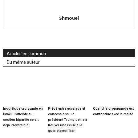
Shmouel
Articles en commun
Du même auteur
Inquiétude croissante en
Piégé entre escalade et
Quand la propagande est
Israël : l’atteinte au
concessions : le
confondue avec la réalité
soutien bipartite serait
président Trump peine à
déjà irréversible
trouver une issue à la
guerre avec l’Iran