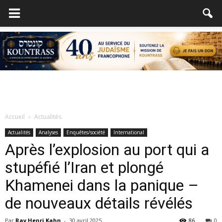
Accueil
Actualités
Actualités
Analyses
Enquêtes/société
International
Après l’explosion au port qui a
stupéfié l’Iran et plongé
Khamenei dans la panique –
de nouveaux détails révélés
Par
Rav Henri Kahn
-
30 avril 2025
86
0