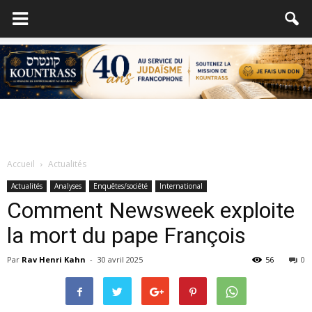
Accueil
Actualités
Actualités
Analyses
Enquêtes/société
International
Comment Newsweek exploite
la mort du pape François
Par
Rav Henri Kahn
-
30 avril 2025
56
0