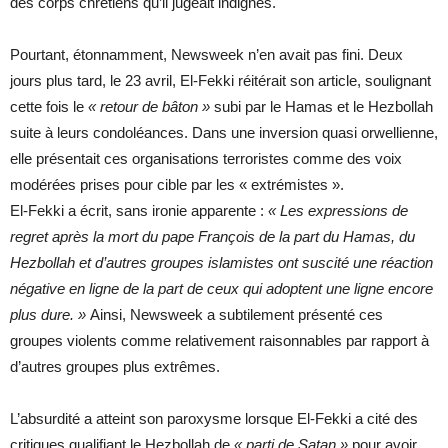
des corps chrétiens qu’il jugeait indignes.
Pourtant, étonnamment, Newsweek n’en avait pas fini. Deux
jours plus tard, le 23 avril, El-Fekki réitérait son article, soulignant
cette fois le
« retour de bâton »
subi par le Hamas et le Hezbollah
suite à leurs condoléances. Dans une inversion quasi orwellienne,
elle présentait ces organisations terroristes comme des voix
modérées prises pour cible par les « extrémistes ».
El-Fekki a écrit, sans ironie apparente :
« Les expressions de
regret après la mort du pape François de la part du Hamas, du
Hezbollah et d’autres groupes islamistes ont suscité une réaction
négative en ligne de la part de ceux qui adoptent une ligne encore
plus dure. »
Ainsi, Newsweek a subtilement présenté ces
groupes violents comme relativement raisonnables par rapport à
d’autres groupes plus extrêmes.
L’absurdité a atteint son paroxysme lorsque El-Fekki a cité des
critiques qualifiant le Hezbollah de
« parti de Satan »
pour avoir