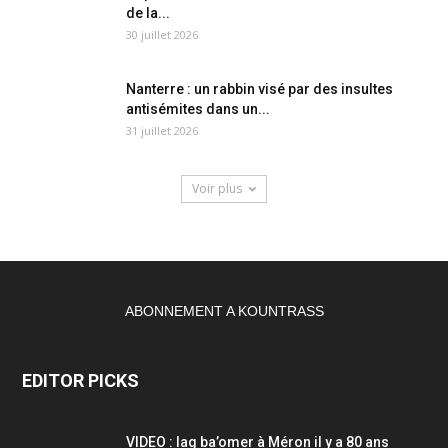
de la...
30 juillet 2026
Nanterre : un rabbin visé par des insultes
antisémites dans un...
31 juillet 2026
Voir plus
ABONNEMENT A KOUNTRASS
EDITOR PICKS
VIDEO : lag ba’omer à Méron il y a 80 ans