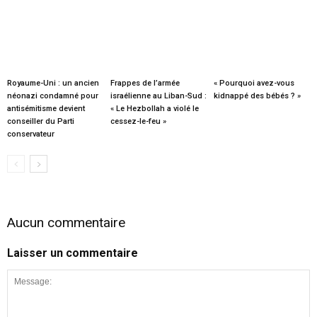
Royaume-Uni : un ancien
Frappes de l’armée
« Pourquoi avez-vous
néonazi condamné pour
israélienne au Liban-Sud :
kidnappé des bébés ? »
antisémitisme devient
« Le Hezbollah a violé le
conseiller du Parti
cessez-le-feu »
conservateur
Aucun commentaire
Laisser un commentaire