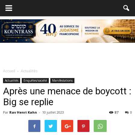
Accueil
Actualités
Actualités
Enquêtes/société
Manifestations
Après une menace de boycott :
Big se replie
Par
Rav Henri Kahn
-
10 juillet 2023
87
0