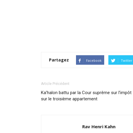
Partagez
Facebook
Twitter
Article Précédent
Ka’halon battu par la Cour suprême sur l’impôt
sur le troisième appartement
Rav Henri Kahn