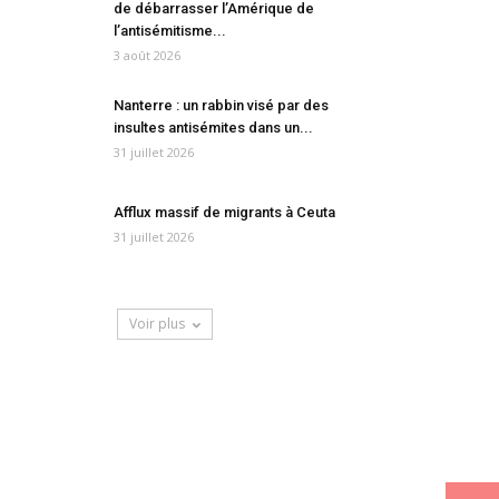
de débarrasser l’Amérique de
l’antisémitisme...
3 août 2026
Nanterre : un rabbin visé par des
insultes antisémites dans un...
31 juillet 2026
Afflux massif de migrants à Ceuta
31 juillet 2026
Voir plus