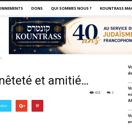
ONNEMENTS
DONS
QUI SOMMES NOUS ?
KOUNTRASS MA
ié…
V
de
nêteté et amitié…
V
612
0
no
Al
itter
V
en