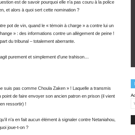
question est de savoir pourquoi elle n’a pas couru à la police
rien, et alors à quoi sert cette nomination ?
re pot de vin, quand le « témoin à charge » a contre lui un
change » : des informations contre un allègement de peine !
part du tribunal – totalement aberrante.
 s’agit purement et simplement d’une trahison…
 ne suis pas comme Choula Zaken » ! Laquelle a transmis
Ad
point de faire envoyer son ancien patron en prison (il vient
’en ressortir) !
qu’il n’a en fait aucun élément à signaler contre Netaniahou,
quoi joue-t-on ?