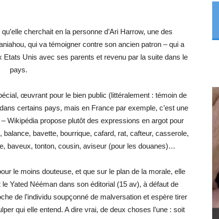
e qu’elle cherchait en la personne d’Ari Harrow, une des
niahou, qui va témoigner contre son ancien patron – qui a
ux Etats Unis avec ses parents et revenu par la suite dans le
pays.
écial, œuvrant pour le bien public (littéralement : témoin de
s dans certains pays, mais en France par exemple, c’est une
ur – Wikipédia propose plutôt des expressions en argot pour
 balance, bavette, bourrique, cafard, rat, cafteur, casserole,
upe, baveux, tonton, cousin, aviseur (pour les douanes)…
e pour le moins douteuse, et que sur le plan de la morale, elle
 le Yated Nééman dans son éditorial (15 av), à défaut de
che de l’individu soupçonné de malversation et espère tirer
lper qui elle entend. A dire vrai, de deux choses l’une : soit