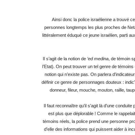
Ainsi donc la police israélienne a trouvé c
personnes longtemps les plus proches de Neta
littéralement éduqué ce jeune israélien, parti a
Il s’agit de la notion de
‘ed medina
, de témoin sp
l’Etat). On peut trouver un tel genre de témoin
notion qui n’existe pas. On parlera d’indicate
définir ce genre de personnages douteux : indic’,
donneur, fileur, mouche, mouton, raille, ta
Il faut reconnaître qu’il s’agit là d’une conduit
est plus que déplorable ! Comme le rappelait
témoins réels, la police prend une personne pro
d’elle des informations qui puissent aider à incu