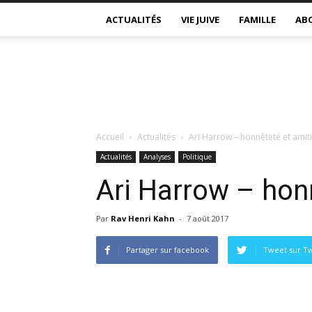
ACTUALITÉS
VIE JUIVE
FAMILLE
AB
Accueil
Actualités
Ari Harrow – honnêteté et amit
Actualités
Analyses
Politique
Ari Harrow – hon
Par
Rav Henri Kahn
-
7 août 2017
Partager sur facebook
Tweet sur Tw