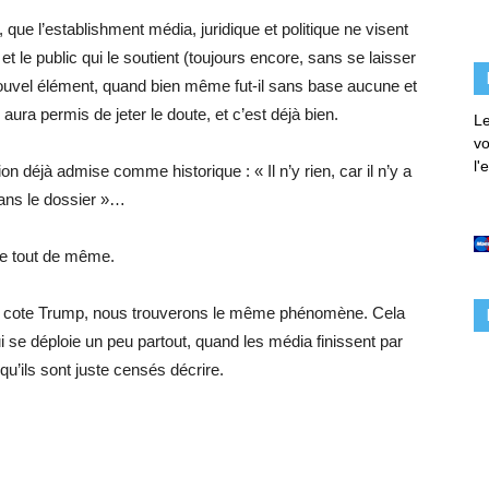
, que l’establishment média, juridique et politique ne visent
t le public qui le soutient (toujours encore, sans se laisser
 nouvel élément, quand bien même fut-il sans base aucune et
 aura permis de jeter le doute, et c’est déjà bien.
Le
vo
l'
 déjà admise comme historique : « Il n’y rien, car il n’y a
dans le dossier »…
te tout de même.
e, cote Trump, nous trouverons le même phénomène. Cela
ui se déploie un peu partout, quand les média finissent par
u’ils sont juste censés décrire.