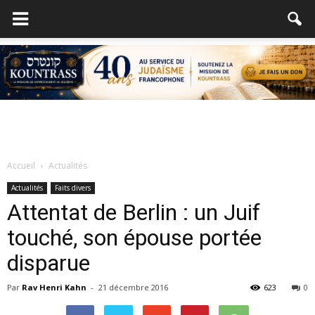
Accueil
Actualités
Actualités
Faits divers
Attentat de Berlin : un Juif
touché, son épouse portée
disparue
Par
Rav Henri Kahn
-
21 décembre 2016
623
0