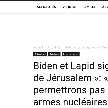
ACTUALITÉS
VIE JUIVE
FAMILLE
AB
Accueil
Actualités
Biden et Lapid signent la « Déc
Actualités
Analyses
International
Biden et Lapid si
de Jérusalem »: 
permettrons pas à
armes nucléaires