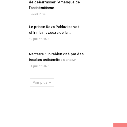
de débarrasser l’Amérique de
l’antisémitisme...
3 août 2026
Le prince Reza Pahlavi se voit
offrir la mezouza de la...
30 juillet 2026
Nanterre : un rabbin visé par des
insultes antisémites dans un...
31 juillet 2026
Voir plus