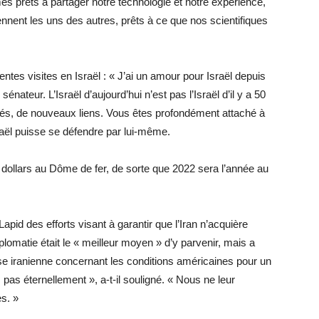
s prêts à partager notre technologie et notre expérience,
nnent les uns des autres, prêts à ce que nos scientifiques
es visites en Israël : « J’ai un amour pour Israël depuis
énateur. L’Israël d’aujourd’hui n’est pas l’Israël d’il y a 50
és, de nouveaux liens. Vous êtes profondément attaché à
sraël puisse se défendre par lui-même.
de dollars au Dôme de fer, de sorte que 2022 sera l’année au
Lapid des efforts visant à garantir que l’Iran n’acquière
plomatie était le « meilleur moyen » d’y parvenir, mais a
nse iranienne concernant les conditions américaines pour un
 pas éternellement », a-t-il souligné. « Nous ne leur
s. »