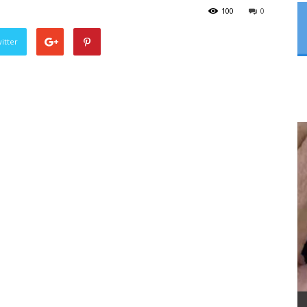
100
0
itter