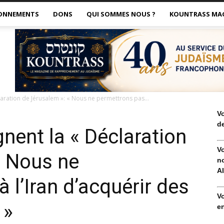
ONNEMENTS
DONS
QUI SOMMES NOUS ?
KOUNTRASS MA
laration de Jérusalem »: « Nous ne permettrons pas...
V
de
gnent la « Déclaration
V
« Nous ne
no
Al
 l’Iran d’acquérir des
V
 »
en