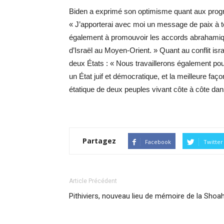
Biden a exprimé son optimisme quant aux progrès
« J’apporterai avec moi un message de paix à tou
également à promouvoir les accords abrahamiques
d’Israël au Moyen-Orient. » Quant au conflit isra
deux États : « Nous travaillerons également pour 
un État juif et démocratique, et la meilleure faço
étatique de deux peuples vivant côte à côte dans 
Partagez
Facebook
Twitter
Article Précédent
Pithiviers, nouveau lieu de mémoire de la Shoa