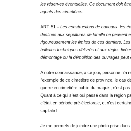
les réserves éventuelles. Ce document doit être p
agents des cimetières.
ART. 51
–
Les constructions de caveaux, les é
destinés aux sépultures de famille ne peuvent ê
rigoureusement les limites de ces derniers. Les
bulletins techniques délivrés et aux règles fi
démontage ou la démolition des ouvrages peut e
A notre connaissance, à ce jour, personne n’a ré
l’exemple de ce cimetière de province, le cas de Gilbert Bloch הי »ד, ancien résist
guerre en cimetière public du maquis, n’est pas
Quant à ce qui s’est oui passé dans la région pa
c’était en période pré-électorale, et n’est certa
capitale !
Je me permets de joindre une photo prise dans 