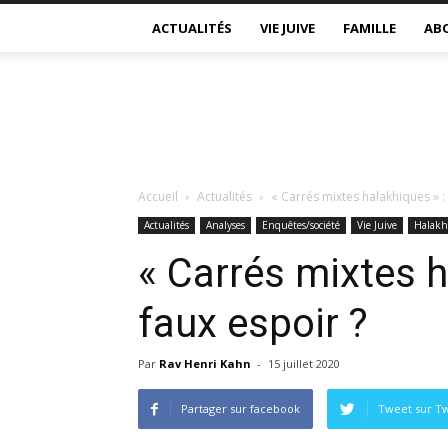
ACTUALITÉS
VIE JUIVE
FAMILLE
AB
Accueil
Actualités
« Carrés mixtes halakhiques » :
Actualités
Analyses
Enquêtes/société
Vie Juive
Halakh
« Carrés mixtes h
faux espoir ?
Par
Rav Henri Kahn
-
15 juillet 2020
Partager sur facebook
Tweet sur Tw