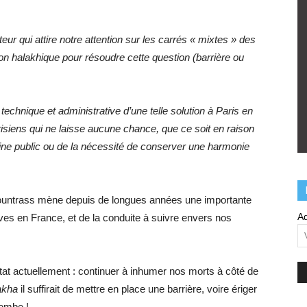
ur qui attire notre attention sur les carrés « mixtes » des
tion halakhique pour résoudre cette question (barrière ou
é technique et administrative d’une telle solution à Paris en
isiens qui ne laisse aucune chance, que ce soit en raison
ine public ou de la nécessité de conserver une harmonie
ountrass mène depuis de longues années une importante
Ad
ves en France, et de la conduite à suivre envers nos
 état actuellement : continuer à inhumer nos morts à côté de
akha
il suffirait de mettre en place une barrière, voire ériger
tombe !