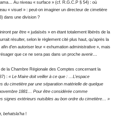
ama… Au niveau « surface » (cf. R.G.C.P § 54) : où
eau « visuel » : peut-on imaginer un directeur de cimetière
3) dans une division ?
niront par être « judaïsés » en étant totalement libérés de la
ait résulter, selon le règlement cité plus haut, qu’après la
afin d’en autoriser leur « exhumation administrative », mais
 présager que ce ne sera pas dans un proche avenir…
ort de la Chambre Régionale des Comptes concernant la
37) :
« Le Maire doit veiller à ce que :
…L’espace
es du cimetière par une séparation matérielle de quelque
 14 novembre 1881… Pour être considérée comme
s signes extérieurs nuisibles au bon ordre du cimetière… »
r,
behatsla’ha
!