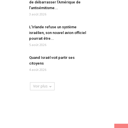
de débarrasser l’Amérique de
l’antisémitisme...
3 août 2026
L’Irlande refuse un système
israélien, son nouvel avion officiel
pourrait être...
5 août 2026
Quand Israël voit partir ses
citoyens
4 août 2026
Voir plus