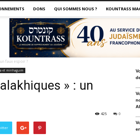
ONNEMENTS
DONS
QUI SOMMES NOUS ?
KOUNTRASS MA
 un faux espoir ?
a et minhaguim
V
de
alakhiques » : un
V
no
Al
425
0
V
itter
en