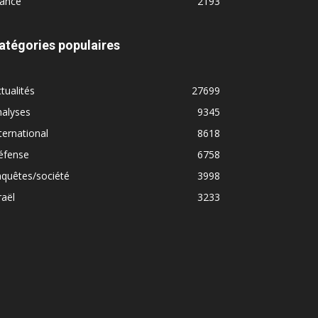
rance
2193
atégories populaires
tualités
27699
nalyses
9345
ternational
8618
éfense
6758
quêtes/société
3998
raël
3233