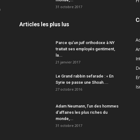
F
31 octobre 2017
a
C
Articles les plus lus
Ac
Parce qu’un juif orthodoxe à NY
A
traitait ses employés gentiment,
la...
In
21 janvier 2017
D
Le Grand rabbin sefarade : « En
En
Syrie se passe une Shoah....
Is
27 octobre 2016
Adam Neumann, l’un des hommes
d’affaires les plus riches du
monde,...
31 octobre 2017