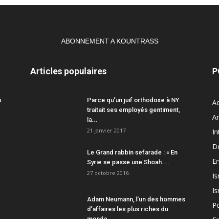
ABONNEMENT A KOUNTRASS
Articles populaires
P
a
Parce qu’un juif orthodoxe à NY
Ac
traitait ses employés gentiment,
A
la...
21 janvier 2017
In
D
Le Grand rabbin sefarade : « En
En
Syrie se passe une Shoah....
27 octobre 2016
Is
Is
Adam Neumann, l’un des hommes
Po
d’affaires les plus riches du
monde,...