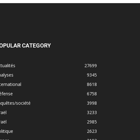
OPULAR CATEGORY
tualités
27699
nalyses
9345
ternational
8618
éfense
6758
quêtes/société
3998
raël
3233
raël
2985
litique
2623