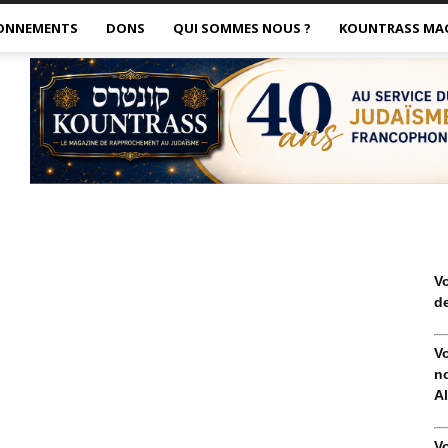
ONNEMENTS
DONS
QUI SOMMES NOUS ?
KOUNTRASS MA
V
de
V
no
Al
V