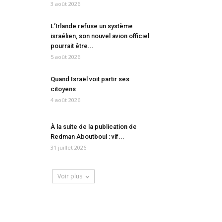
3 août 2026
L’Irlande refuse un système
israélien, son nouvel avion officiel
pourrait être...
5 août 2026
Quand Israël voit partir ses
citoyens
4 août 2026
À la suite de la publication de
Redman Aboutboul : vif...
31 juillet 2026
Voir plus