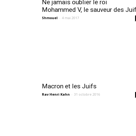
Ne jamais oublier le roi
Mohammed V, le sauveur des Jui
Shmouel
-
4 mai 2017
Macron et les Juifs
Rav Henri Kahn
-
31 octobre 2016