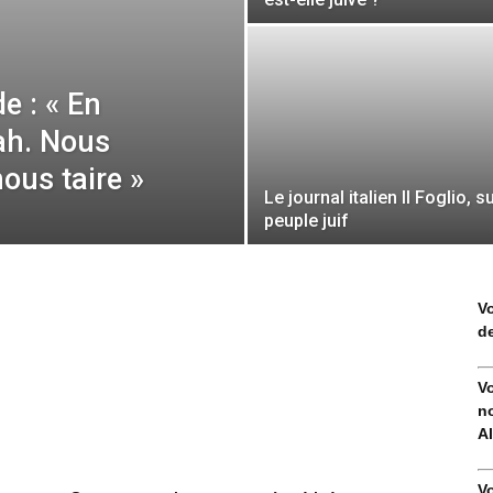
e : « En
ah. Nous
nous taire »
Le journal italien Il Foglio, su
peuple juif
V
de
V
no
Al
V