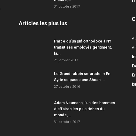
F
31 octobre 2017
a
C
Articles les plus lus
Ac
Parce qu’un juif orthodoxe à NY
A
traitait ses employés gentiment,
la...
In
21 janvier 2017
D
Le Grand rabbin sefarade : « En
En
Syrie se passe une Shoah....
Is
27 octobre 2016
Adam Neumann, l’un des hommes
d’affaires les plus riches du
monde,...
31 octobre 2017