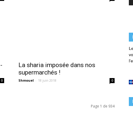
Le
vo
l'
-
La sharia imposée dans nos
supermarchés !
Shmouel
-
18 juin 2018
0
0
Page 1 de 934