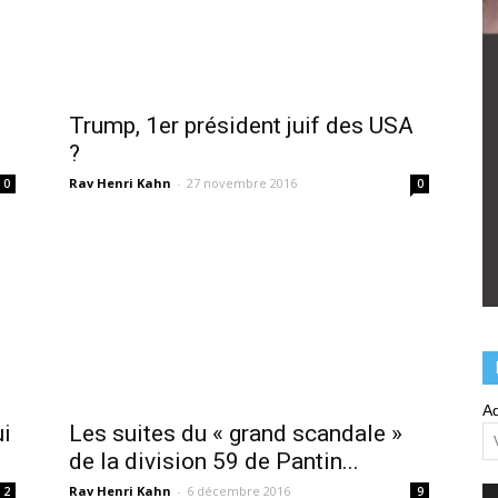
Trump, 1er président juif des USA
?
Rav Henri Kahn
-
27 novembre 2016
0
0
Ad
ui
Les suites du « grand scandale »
de la division 59 de Pantin...
Rav Henri Kahn
-
6 décembre 2016
2
9