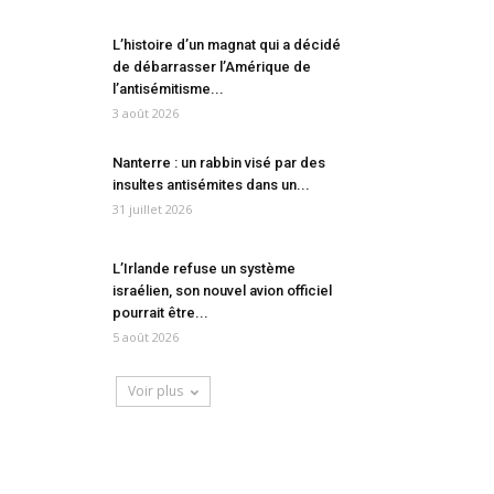
L’histoire d’un magnat qui a décidé
de débarrasser l’Amérique de
l’antisémitisme...
3 août 2026
Nanterre : un rabbin visé par des
insultes antisémites dans un...
31 juillet 2026
L’Irlande refuse un système
israélien, son nouvel avion officiel
pourrait être...
5 août 2026
Voir plus