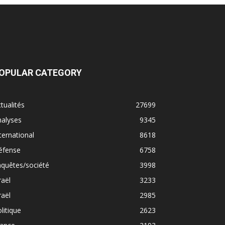
OPULAR CATEGORY
tualités
27699
nalyses
9345
ternational
8618
éfense
6758
quêtes/société
3998
raël
3233
raël
2985
litique
2623