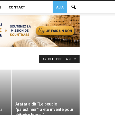
G
CONTACT
ALIA
ARTICLES POPULAIRE
Arafat a dit “Le peuple
i
“palestinien” a été inventé pour
détruire Israël “