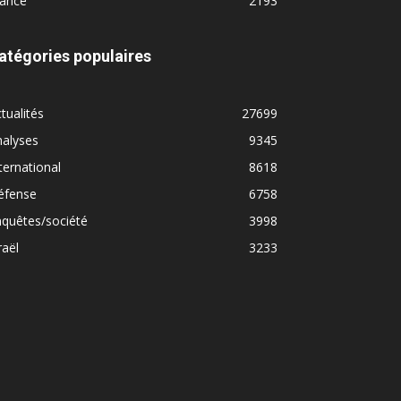
rance
2193
atégories populaires
tualités
27699
nalyses
9345
ternational
8618
éfense
6758
quêtes/société
3998
raël
3233