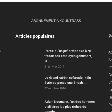
ABONNEMENT A KOUNTRASS
Articles populaires
P
a
Parce qu’un juif orthodoxe à NY
Ac
traitait ses employés gentiment,
A
la...
21 janvier 2017
In
D
Le Grand rabbin sefarade : « En
En
Syrie se passe une Shoah....
27 octobre 2016
Is
Is
Adam Neumann, l’un des hommes
Po
d’affaires les plus riches du
monde,...