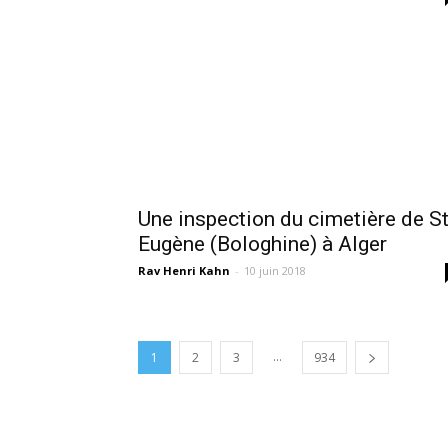
Une inspection du cimetière de St
Eugène (Bologhine) à Alger
Rav Henri Kahn
-
10 juin 2018
...
1
2
3
934