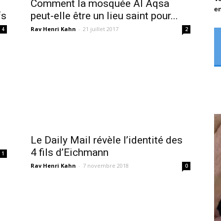
Comment la mosquée Al Aqsa
en
fs
peut-elle être un lieu saint pour...
Rav Henri Kahn
-
21 juillet 2017
4
2
Le Daily Mail révèle l’identité des
4 fils d’Eichmann
1
Rav Henri Kahn
-
7 novembre 2018
0