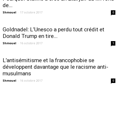
de...
Shmouel
-
17 octobre 2017
0
Goldnadel: L’Unesco a perdu tout crédit et
Donald Trump en tire...
Shmouel
-
16 octobre 2017
1
L’antisémitisme et la francophobie se
développent davantage que le racisme anti-
musulmans
Shmouel
-
16 octobre 2017
0