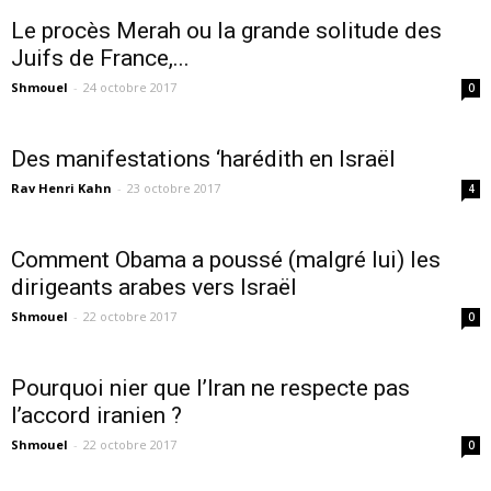
Le procès Merah ou la grande solitude des
Juifs de France,...
Shmouel
-
24 octobre 2017
0
Des manifestations ‘harédith en Israël
Rav Henri Kahn
-
23 octobre 2017
4
Comment Obama a poussé (malgré lui) les
dirigeants arabes vers Israël
Shmouel
-
22 octobre 2017
0
Pourquoi nier que l’Iran ne respecte pas
l’accord iranien ?
Shmouel
-
22 octobre 2017
0