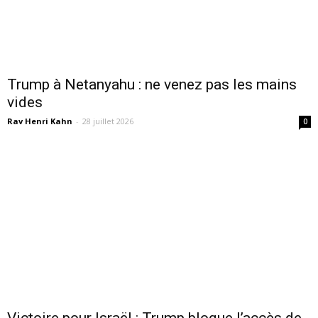
Trump à Netanyahu : ne venez pas les mains
vides
Rav Henri Kahn
-
28 juillet 2026
0
Victoire pour Israël : Trump bloque l’accès de