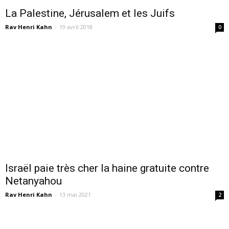
La Palestine, Jérusalem et les Juifs
Rav Henri Kahn
-
19 avril 2018
0
Israël paie très cher la haine gratuite contre
Netanyahou
Rav Henri Kahn
-
13 mai 2021
2