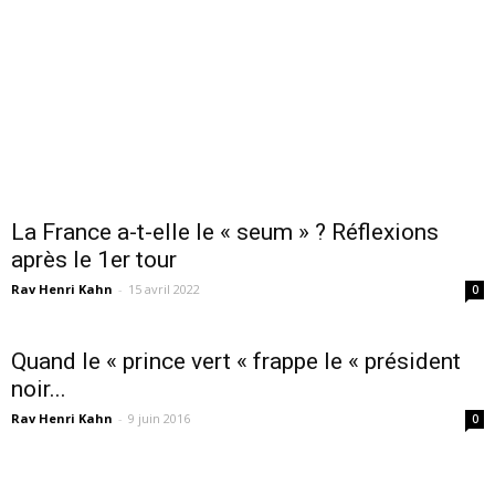
La France a-t-elle le « seum » ? Réflexions
après le 1er tour
Rav Henri Kahn
-
15 avril 2022
0
Quand le « prince vert « frappe le « président
noir...
Rav Henri Kahn
-
9 juin 2016
0