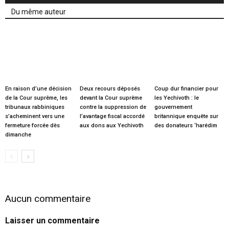
Du même auteur
En raison d’une décision
Deux recours déposés
Coup dur financier pour
de la Cour suprême, les
devant la Cour suprême
les Yechivoth : le
tribunaux rabbiniques
contre la suppression de
gouvernement
s’acheminent vers une
l’avantage fiscal accordé
britannique enquête sur
fermeture forcée dès
aux dons aux Yechivoth
des donateurs ‘harédim
dimanche
Aucun commentaire
Laisser un commentaire