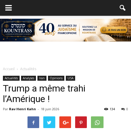
Accueil
Actualités
Actualités
Analyses
Iran
Opinions
USA
Trump a même trahi
l’Amérique !
Par
Rav Henri Kahn
-
18 juin 2026
134
0