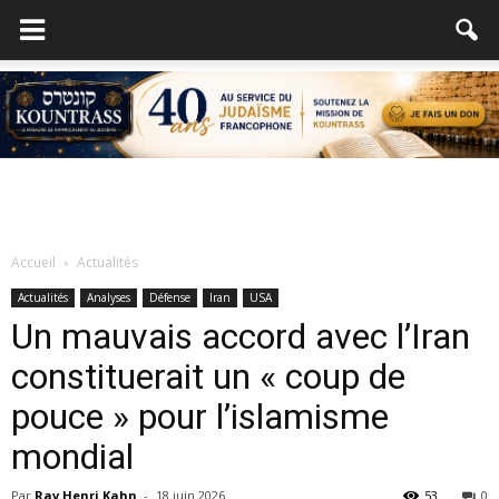
Accueil
Actualités
Actualités
Analyses
Défense
Iran
USA
Un mauvais accord avec l’Iran
constituerait un « coup de
pouce » pour l’islamisme
mondial
Par
Rav Henri Kahn
-
18 juin 2026
53
0