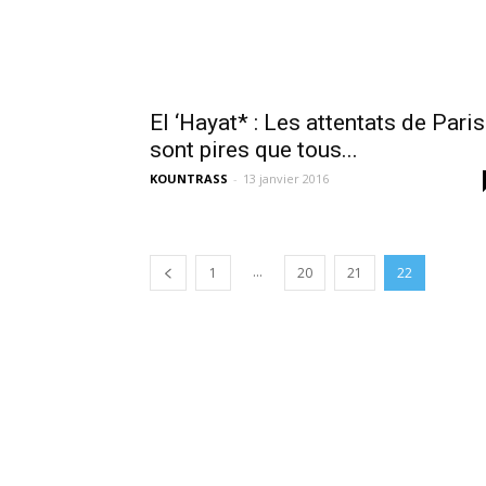
El ‘Hayat* : Les attentats de Paris
sont pires que tous...
KOUNTRASS
-
13 janvier 2016
...
1
20
21
22