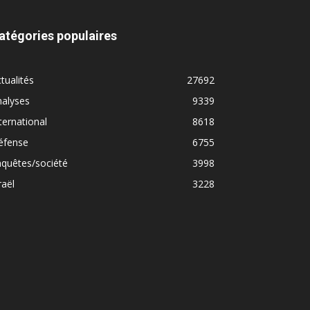
atégories populaires
tualités
27692
nalyses
9339
ternational
8618
éfense
6755
quêtes/société
3998
raël
3228