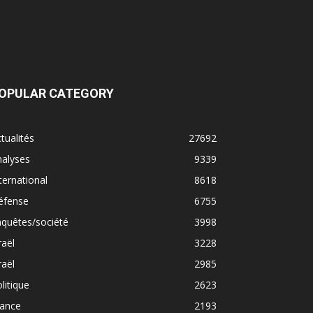
OPULAR CATEGORY
tualités
27692
nalyses
9339
ternational
8618
éfense
6755
quêtes/société
3998
raël
3228
raël
2985
litique
2623
rance
2193