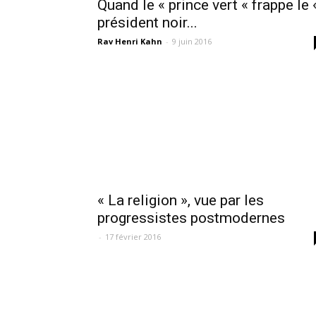
Quand le « prince vert « frappe le 
président noir...
Rav Henri Kahn
-
9 juin 2016
« La religion », vue par les
progressistes postmodernes
-
17 février 2016