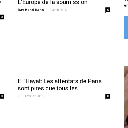
«
L’Europe de la soumission
en
Rav Henri Kahn
-
12 avril 2016
0
0
El ‘Hayat: Les attentats de Paris
sont pires que tous les...
-
16 février 2016
0
0