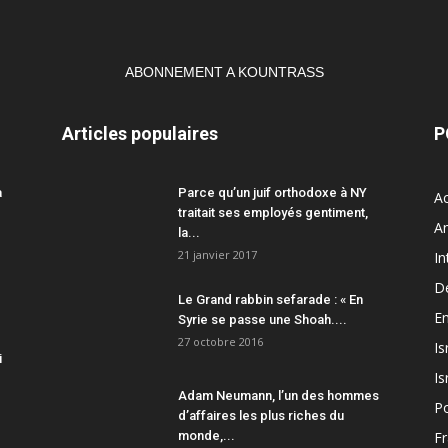
ABONNEMENT A KOUNTRASS
Articles populaires
P
a
Parce qu’un juif orthodoxe à NY
Ac
traitait ses employés gentiment,
A
la...
21 janvier 2017
In
D
Le Grand rabbin sefarade : « En
En
Syrie se passe une Shoah....
27 octobre 2016
Is
i
Is
Adam Neumann, l’un des hommes
Po
d’affaires les plus riches du
monde,...
F