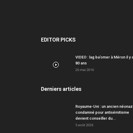
EDITOR PICKS
VIDEO : lag ba’omer à Méron il y 
80 ans
26 mai 2016
Derniers articles
Royaume-Uni : un ancien néonaz
condamné pour antisémitisme
devient conseiller du...
5 août 2026