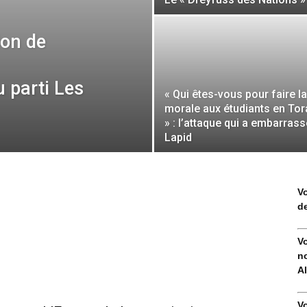
ion de
 parti Les
« Qui êtes-vous pour faire la
morale aux étudiants en Tor
» : l’attaque qui a embarrass
Lapid
V
de
V
no
Al
V