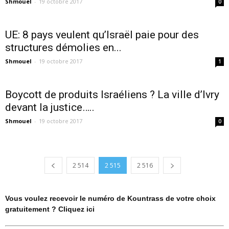
Shmouel
-
19 octobre 2017
0
UE: 8 pays veulent qu’Israël paie pour des
structures démolies en...
Shmouel
-
19 octobre 2017
1
Boycott de produits Israéliens ? La ville d’Ivry
devant la justice…..
Shmouel
-
19 octobre 2017
0
2 514
2 515
2 516
Vous voulez recevoir le numéro de Kountrass de votre choix
gratuitement ? Cliquez ici