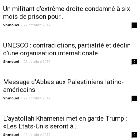
Un militant d’extrême droite condamné à six
mois de prison pour...
Shmouel
-
22 octobre 2017
0
UNESCO : contradictions, partialité et déclin
d’une organisation internationale
Shmouel
-
22 octobre 2017
0
Message d’Abbas aux Palestiniens latino-
américains
Shmouel
-
22 octobre 2017
0
L’ayatollah Khamenei met en garde Trump :
«Les Etats-Unis seront à...
Shmouel
-
19 octobre 2017
0