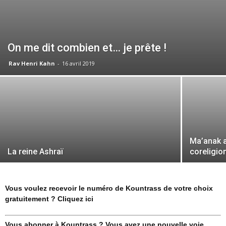
On me dit combien et… je prête !
Rav Henri Kahn
-
16 avril 2019
Ma’anak a
La reine Ashraï
coreligio
Vous voulez recevoir le numéro de Kountrass de votre choix
gratuitement ? Cliquez ici
Vous abonner à Kountrass ? Vous avez une nouvelle voie