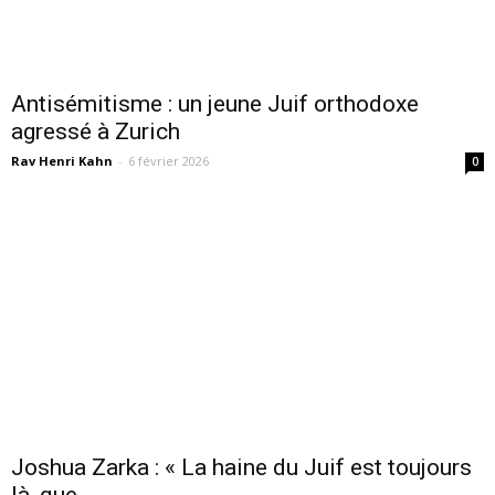
Antisémitisme : un jeune Juif orthodoxe
agressé à Zurich
Rav Henri Kahn
-
6 février 2026
0
Joshua Zarka : « La haine du Juif est toujours
là, que...