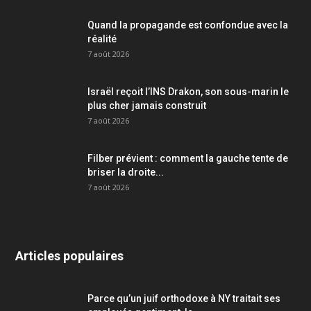
Quand la propagande est confondue avec la
réalité
7 août 2026
Israël reçoit l’INS Drakon, son sous-marin le
plus cher jamais construit
7 août 2026
Filber prévient : comment la gauche tente de
briser la droite...
7 août 2026
Articles populaires
Parce qu’un juif orthodoxe à NY traitait ses