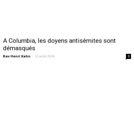
A Columbia, les doyens antisémites sont
démasqués
Rav Henri Kahn
-
12 août 2024
0