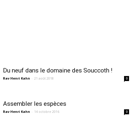
Du neuf dans le domaine des Souccoth !
Rav Henri Kahn
-
21 août 2018
0
Assembler les espèces
Rav Henri Kahn
-
14 octobre 2016
0