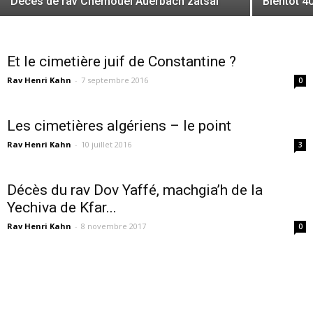
Décès de rav Chemouel Auerbach zatsal
Bientôt 4
Et le cimetière juif de Constantine ?
Rav Henri Kahn
-
7 septembre 2016
0
Les cimetières algériens – le point
Rav Henri Kahn
-
10 juillet 2016
3
Décès du rav Dov Yaffé, machgia’h de la
Yechiva de Kfar...
Rav Henri Kahn
-
8 novembre 2017
0