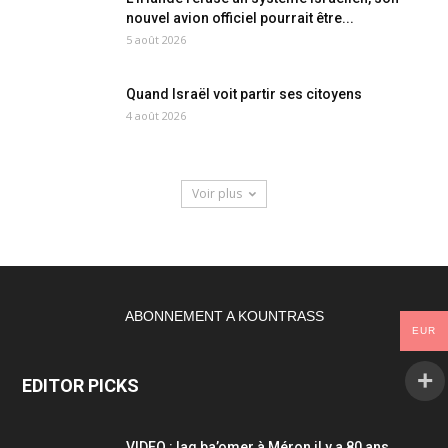
nouvel avion officiel pourrait être...
5 août 2026
Quand Israël voit partir ses citoyens
4 août 2026
Voir plus
ABONNEMENT A KOUNTRASS
EUR
EDITOR PICKS
VIDEO : lag ba’omer à Méron il y a 80 ans