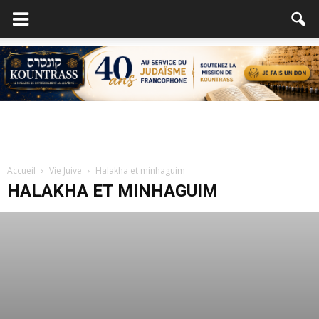
Accueil
Vie Juive
Halakha et minhaguim
HALAKHA ET MINHAGUIM