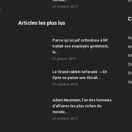
F
31 octobre 2017
a
C
Articles les plus lus
Ac
Parce qu’un juif orthodoxe à NY
A
traitait ses employés gentiment,
la...
In
21 janvier 2017
D
Le Grand rabbin sefarade : « En
En
Syrie se passe une Shoah....
Is
27 octobre 2016
Adam Neumann, l’un des hommes
d’affaires les plus riches du
monde,...
31 octobre 2017