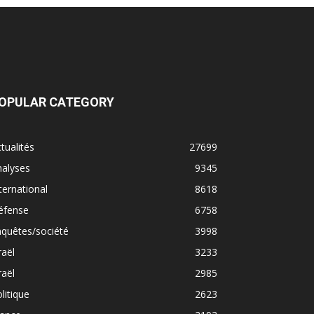
OPULAR CATEGORY
tualités
27699
nalyses
9345
ternational
8618
éfense
6758
quêtes/société
3998
raël
3233
raël
2985
litique
2623