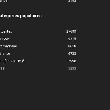
rance
2193
atégories populaires
tualités
27699
nalyses
9345
ternational
8618
éfense
6758
quêtes/société
3998
raël
3233