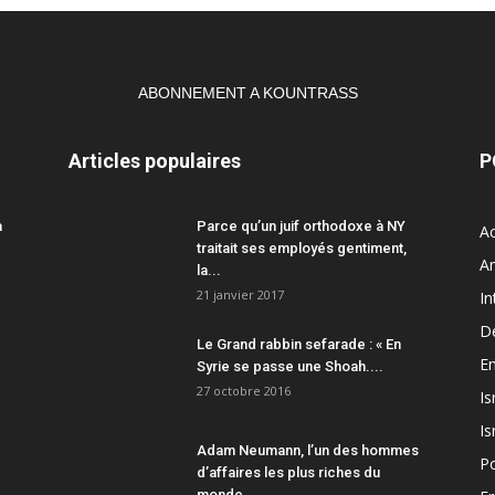
ABONNEMENT A KOUNTRASS
Articles populaires
P
a
Parce qu’un juif orthodoxe à NY
Ac
traitait ses employés gentiment,
A
la...
21 janvier 2017
In
D
Le Grand rabbin sefarade : « En
En
Syrie se passe une Shoah....
27 octobre 2016
Is
Is
Adam Neumann, l’un des hommes
Po
d’affaires les plus riches du
monde,...