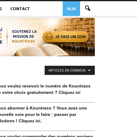
G
CONTACT
ALIA
ARTICLES EN COMMUN
ous voulez recevoir le numéro de Kountrass
 votre choix gratuitement ? Cliquez ici
ous abonner à Kountrass ? Vous avez une
uvelle voie pour le faire : passer par
lodons ! Cliquez ici.
ous voulez commander des numéros anciens