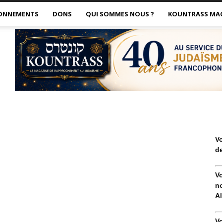
ONNEMENTS
DONS
QUI SOMMES NOUS ?
KOUNTRASS MA
V
de
V
no
Al
V