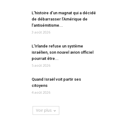
L’histoire d’un magnat qui a décidé
de débarrasser l’Amérique de
l’antisémitisme...
3 août 2026
L’Irlande refuse un système
israélien, son nouvel avion officiel
pourrait être...
5 août 2026
Quand Israël voit partir ses
citoyens
4 août 2026
Voir plus