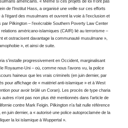
sulmans américains. « Même si ces projets de loi n’ont pas
ein de l’Institut Hass, a organisé une veille sur ces efforts
nce à l’égard des musulmans et ouvrent la voie à l’exclusion et
és par Pilkington – l’exécrable Southern Poverty Law Center
relations américano-islamiques (CAIR) lié au terrorisme –
isent et ostracisent davantage la communauté musulmane »,
lamophobie », et ainsi de suite.
ria s’installe progressivement en Occident, marginalisant
 le Royaume-Uni – où, comme nous l’avons vu, la police
cours haineux que les vrais criminels (en juin dernier, par
és pour affichage de « matériel anti-islamique » et à West
ntion pour avoir brûlé un Coran). Les procès de type charia
 autres n’ont pas non plus été mentionnés dans l’article de
fornie contre Mark Feigin. Pilkington n’a fait nulle référence
, en juin dernier, a « autorisé une police autoproclamée de la
liquer la loi islamique à Wuppertal ».