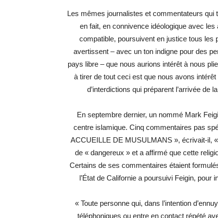
Les mêmes journalistes et commentateurs qui tro
en fait, en connivence idéologique avec les 
compatible, poursuivent en justice tous les p
avertissent – avec un ton indigne pour des p
pays libre – que nous aurions intérêt à nous plie
à tirer de tout ceci est que nous avons intérêt
d’interdictions qui préparent l’arrivée de 
En septembre dernier, un nommé Mark Feigi
centre islamique. Cinq commentaires pas s
ACCUEILLE DE MUSULMANS », écrivait-il, « 
de « dangereux » et a affirmé que cette religio
Certains de ses commentaires étaient formulés
l’État de Californie a poursuivi Feigin, pour i
« Toute personne qui, dans l’intention d’ennuy
téléphoniques ou entre en contact répété a