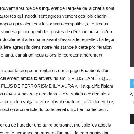
uvent absurde de s’inquiéter de l’arrivée de la charia sont,
autorités qui introduisent agressivement des lois charia-
ropos qui violent ces lois charia-compatible, et qui nous
ersonnes qui occupent des postes de décision au sein d’un
r docilement à la charia avant d’avoir à le regretter. La leçon
 à être agressifs dans notre résistance à cette prolifération
la charia, car sinon nous allons le regretter amèrement.
n a posté cinq commentaires sur la page Facebook d’un
pécialement amicaux envers l’islam. « PLUS L’AMÉRIQUE
PLUS DE TERRORISME IL Y AURA ». Il a qualifié l’islam
n n’avait « pas sa place dans la civilisation occidentale ».
Ad
 sur un ton vulgaire voire blasphémateur. Le 20 décembre,
nfraction à un article du code pénal qui dit en partie ceci :
er ou de harceler une autre personne, multiplie les appels
vec cette personne au moyen d’un outil de communication