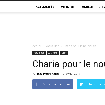
ACTUALITÉS
VIE JUIVE
FAMILLE
AB
Accueil
Actualités
Charia pour le nouvel an
Actualités
Analyses
islam
Charia pour le no
Par
Rav Henri Kahn
-
2 février 2018
Partager sur facebook
Tweet sur Tw