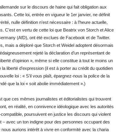
allemande sur le discours de haine qui fait obligation aux
nts. Cette loi, entrée en vigueur le 1er janvier, ne définit
ité, nulle définition n’est nécessaire : à l’heure actuelle,
ns. C’est en vertu de cette loi que Beatrix von Storch et Alice
 Germany (AfD), ont été exclues de Facebook et de Twitter.
s, mais a déploré que Storch et Weidel adoptent désormais
édaigneusement rejeté la déclaration d’un représentant de
a liberté d’opinion », même si elle constitue à tout le moins un
 la liberté d’expression (il est à porter au crédit du quotidien
ouvelle loi : « S’il vous plaît, épargnez-nous la police de la
andé que la loi « soit abolie immédiatement ».)
t que ces mêmes journalistes et éditorialistes qui trouvent
sont, en réalité, en connivence idéologique avec les autorités
compatible, poursuivent en justice les discours qui violent
ent – avec un ton indigne pour des personnes occupant des
 nous aurions intérêt à vivre en conformité avec la charia