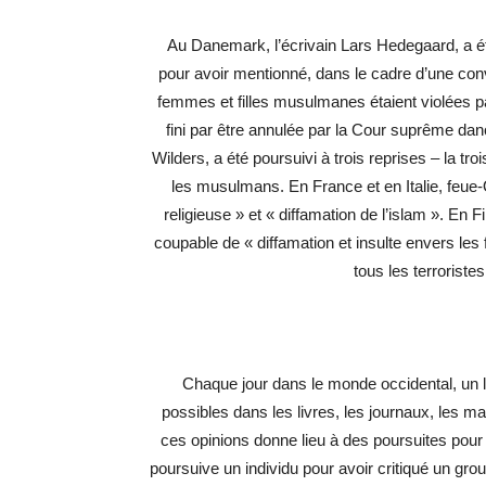
Au Danemark, l’écrivain Lars Hedegaard, a é
pour avoir mentionné, dans le cadre d’une co
femmes et filles musulmanes étaient violées 
fini par être annulée par la Cour suprême dano
Wilders, a été poursuivi à trois reprises – la t
les musulmans. En France et en Italie, feue-O
religieuse » et « diffamation de l’islam ». En
coupable de « diffamation et insulte envers les f
tous les terrorist
Chaque jour dans le monde occidental, un la
possibles dans les livres, les journaux, les mag
ces opinions donne lieu à des poursuites pour c
poursuive un individu pour avoir critiqué un gro