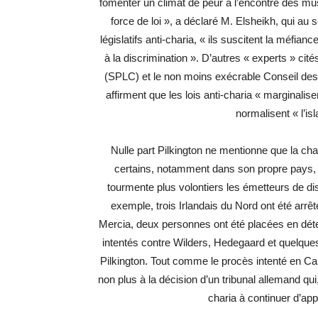
fomenter un climat de peur à l’encontre des mu
force de loi », a déclaré M. Elsheikh, qui au s
législatifs anti-charia, « ils suscitent la méfia
à la discrimination ». D’autres « experts » cit
(SPLC) et le non moins exécrable Conseil des 
affirment que les lois anti-charia « marginal
normalisent « l’is
Nulle part Pilkington ne mentionne que la cha
certains, notamment dans son propre pays,
tourmente plus volontiers les émetteurs de dis
exemple, trois Irlandais du Nord ont été arrêt
Mercia, deux personnes ont été placées en déte
intentés contre Wilders, Hedegaard et quelques
Pilkington. Tout comme le procès intenté en Cali
non plus à la décision d’un tribunal allemand qui
charia à continuer d’app