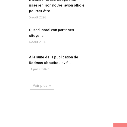
israélien, son nouvel avion officiel
pourrait être...
5 août 2026
Quand Israël voit partir ses
citoyens
4 août 2026
À la suite de la publication de
Redman Aboutboul : vif...
31 juillet 2026
Voir plus