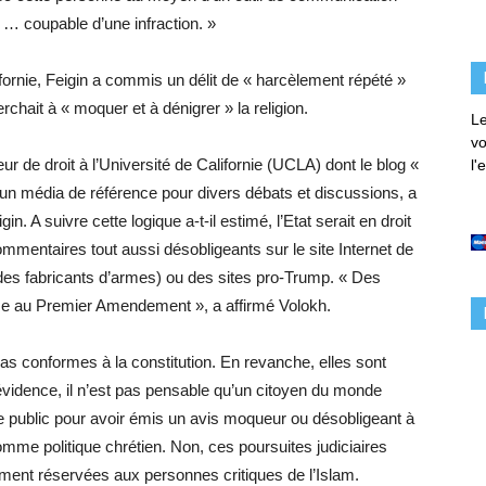
 … coupable d’une infraction. »
fornie, Feigin a commis un délit de « harcèlement répété »
rchait à « moquer et à dénigrer » la religion.
Le
vo
de droit à l’Université de Californie (UCLA) dont le blog «
l'
un média de référence pour divers débats et discussions, a
in. A suivre cette logique a-t-il estimé, l’Etat serait en droit
mmentaires tout aussi désobligeants sur le site Internet de
e des fabricants d’armes) ou des sites pro-Trump. « Des
me au Premier Amendement », a affirmé Volokh.
s conformes à la constitution. En revanche, elles sont
l’évidence, il n’est pas pensable qu’un citoyen du monde
re public pour avoir émis un avis moqueur ou désobligeant à
mme politique chrétien. Non, ces poursuites judiciaires
ment réservées aux personnes critiques de l’Islam.