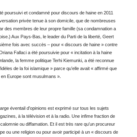
té poursuivi et condamné pour discours de haine en 2011
nversation privée tenue à son domicile, que de nombreuses
par des membres de leur propre famille (sa condamnation a
ise.) Aux Pays-Bas, le leader du Parti de la liberté, Geert
roisième fois avec succès – pour « discours de haine » contre
riana Fallaci a été poursuivie pour « incitation à la haine
 Finlande, la femme politique Terhi Kiemunki, a été reconnue
idèles de la foi islamique » parce qu’elle avait « affirmé que
es en Europe sont musulmans ».
rge éventail d’opinions est exprimé sur tous les sujets
azines, à la télévision et à la radio. Une infime fraction de
alomnie ou diffamation. Et il est très rare qu’un procureur
upe ou une religion ou pour avoir participé à un « discours de