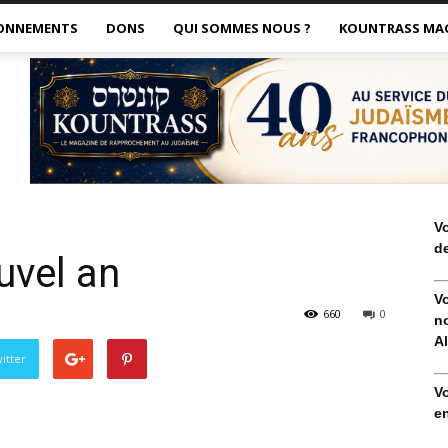
ONNEMENTS
DONS
QUI SOMMES NOUS ?
KOUNTRASS MA
V
de
uvel an
V
660
0
no
Al
itter
V
en