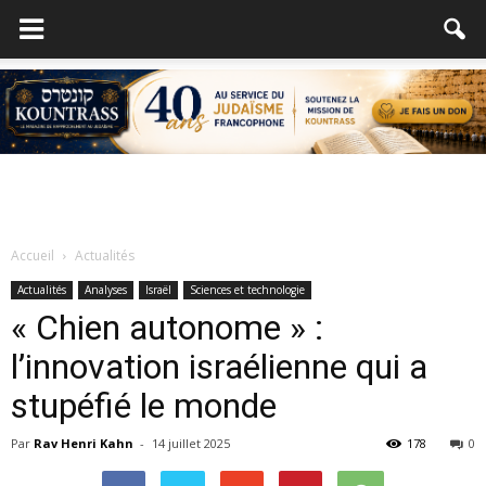
Accueil
Actualités
Actualités
Analyses
Israël
Sciences et technologie
« Chien autonome » :
l’innovation israélienne qui a
stupéfié le monde
Par
Rav Henri Kahn
-
14 juillet 2025
178
0