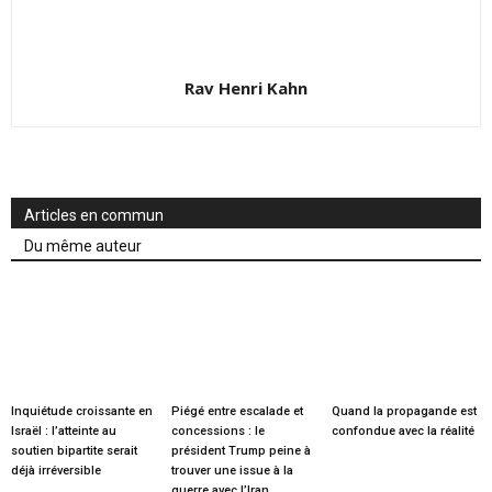
Rav Henri Kahn
Articles en commun
Du même auteur
Inquiétude croissante en
Piégé entre escalade et
Quand la propagande est
Israël : l’atteinte au
concessions : le
confondue avec la réalité
soutien bipartite serait
président Trump peine à
déjà irréversible
trouver une issue à la
guerre avec l’Iran