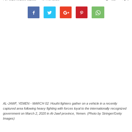
AL-JAWF, YEMEN - MARCH 02: Houthi fighters gather on a vehicle in a recently
captured area following heavy fighting with forces loyal to the internationally recognized
government on March 2, 2020 in Al-Jawf province, Yemen. (Photo by Stringer/Getty
Images)