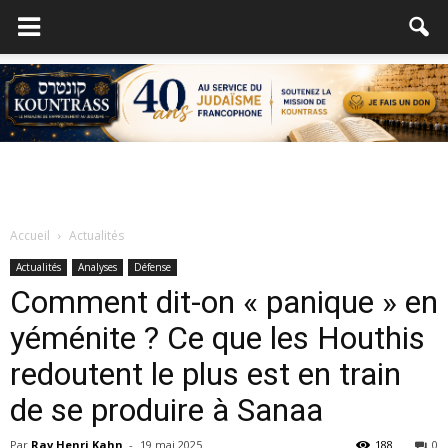
Accueil
Actualités
Actualités
Analyses
Défense
Comment dit-on « panique » en
yéménite ? Ce que les Houthis
redoutent le plus est en train
de se produire à Sanaa
Par
Rav Henri Kahn
-
19 mai 2025
188
0