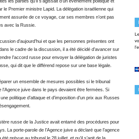
outes les parties qu’il s’agissait d’un événement politique et
r le Premier ministre Lapid. La délégation israélienne qui
lement assurée de ce voyage, car ses membres n’ont pas
es avec la Russie.
Le
vo
cussion d’aujourd’hui et que les personnes présentes ont
l'
dans le cadre de la discussion, il a été décidé d’avancer sur
tendre l’accord russe pour envoyer la délégation de juristes
usse, qui dit que le différend repose sur une base légale.
parer un ensemble de mesures possibles si le tribunal
de l’Agence juive dans le pays devaient être fermées. Si
s une politique d’attaque et d’imposition d’un prix aux Russes
 désengagement.
nistère russe de la Justice avait entamé des procédures pour
ays. La porte-parole de l’Agence juive a déclaré que l’agence
é prévue au tribunal le 28 juillet, et qu’il s’agit de la