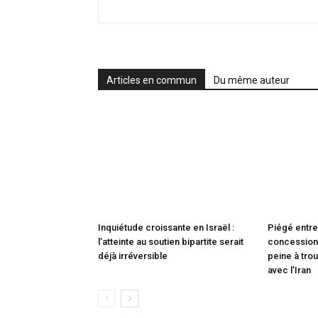
Articles en commun
Du même auteur
Inquiétude croissante en Israël :
Piégé entre
l’atteinte au soutien bipartite serait
concessions
déjà irréversible
peine à trou
avec l’Iran