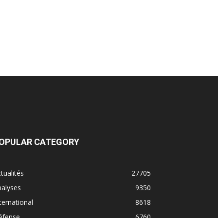
OPULAR CATEGORY
tualités
27705
nalyses
9350
ternational
8618
éfense
6760