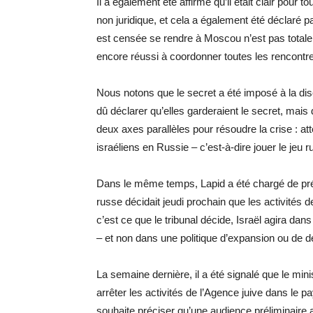
Il a également été affirmé qu’il était clair pour t
non juridique, et cela a également été déclaré pa
est censée se rendre à Moscou n’est pas tota
encore réussi à coordonner toutes les rencontr
Nous notons que le secret a été imposé à la dis
dû déclarer qu’elles garderaient le secret, mais 
deux axes parallèles pour résoudre la crise : at
israéliens en Russie – c’est-à-dire jouer le jeu r
Dans le même temps, Lapid a été chargé de pré
russe décidait jeudi prochain que les activités 
c’est ce que le tribunal décide, Israël agira dan
– et non dans une politique d’expansion ou de
La semaine dernière, il a été signalé que le mi
arrêter les activités de l’Agence juive dans le p
souhaite préciser qu’une audience préliminaire a ét