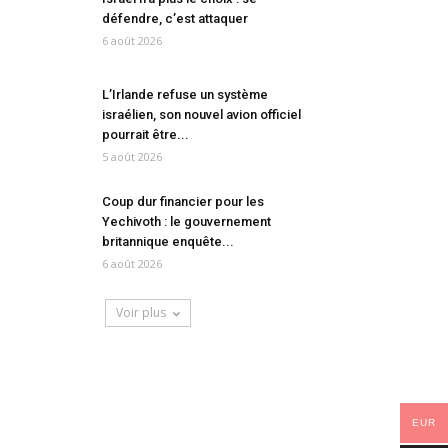
défendre, c’est attaquer
6 août 2026
L’Irlande refuse un système
israélien, son nouvel avion officiel
pourrait être...
5 août 2026
Coup dur financier pour les
Yechivoth : le gouvernement
britannique enquête...
6 août 2026
Voir plus
EUR