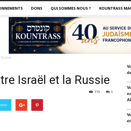
ONNEMENTS
DONS
QUI SOMMES NOUS ?
KOUNTRASS MA
a Russie
V
de
tre Israël et la Russie
V
115
0
no
Al
itter
V
en