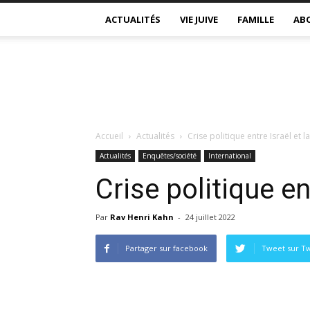
ACTUALITÉS
VIE JUIVE
FAMILLE
AB
Accueil
Actualités
Crise politique entre Israël et l
Actualités
Enquêtes/société
International
Crise politique en
Par
Rav Henri Kahn
-
24 juillet 2022
Partager sur facebook
Tweet sur Tw