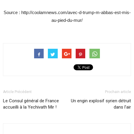
Source : http://coolamnews.com/avec-d-trump-m-abbas-est-mis-
au-pied-du-mur/
Article Précédent
Prochain article
Le Consul général de France
Un engin explosif syrien détruit
accueilli à la Yechivath Mir !
dans l’air