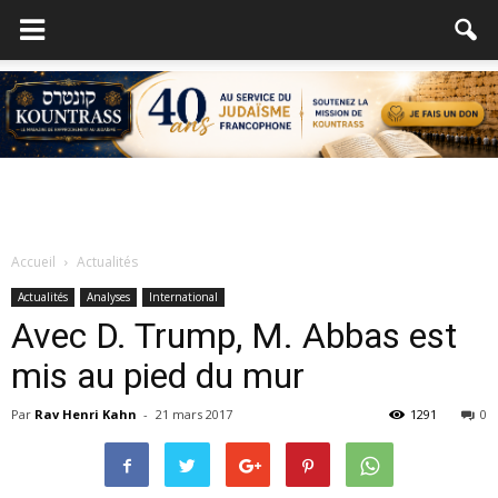
Accueil
Actualités
Actualités
Analyses
International
Avec D. Trump, M. Abbas est
mis au pied du mur
Par
Rav Henri Kahn
-
21 mars 2017
1291
0