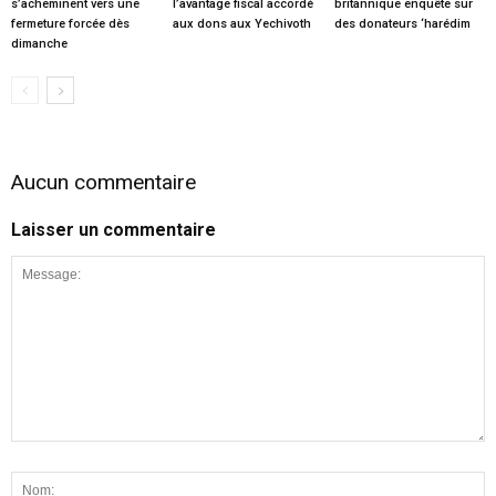
s’acheminent vers une
l’avantage fiscal accordé
britannique enquête sur
fermeture forcée dès
aux dons aux Yechivoth
des donateurs ‘harédim
dimanche
Aucun commentaire
Laisser un commentaire