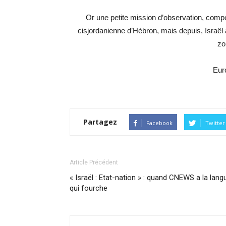
Or une petite mission d’observation, comp
cisjordanienne d’Hébron, mais depuis, Israël 
zo
Eur
Partagez
Facebook
Twitter
Article Précédent
« Israël : Etat-nation » : quand CNEWS a la lang
qui fourche