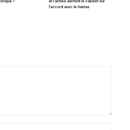
torique ?
et l’armée alertent le cabinet sur
l’accord avec le Hamas