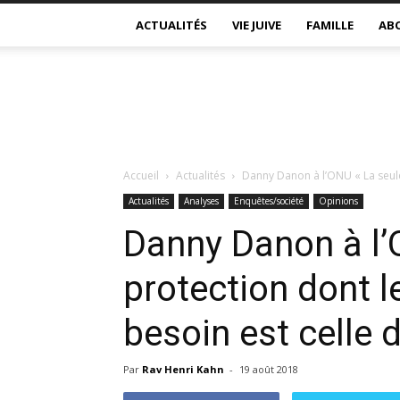
ACTUALITÉS
VIE JUIVE
FAMILLE
AB
Accueil
Actualités
Danny Danon à l’ONU « La seule 
Actualités
Analyses
Enquêtes/société
Opinions
Danny Danon à l’
protection dont l
besoin est celle d
Par
Rav Henri Kahn
-
19 août 2018