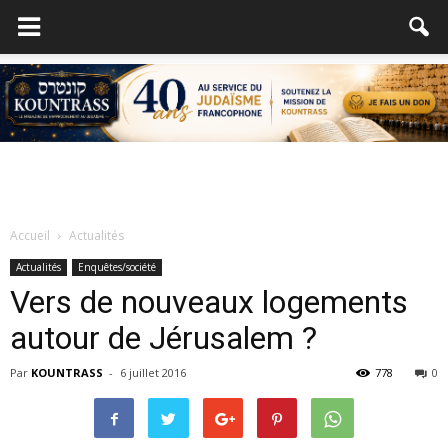
Accueil
Actualités
Actualités
Enquêtes/société
Vers de nouveaux logements
autour de Jérusalem ?
Par
KOUNTRASS
-
6 juillet 2016
778
0