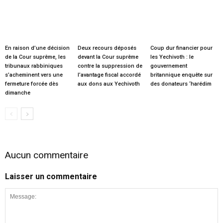
En raison d’une décision
Deux recours déposés
Coup dur financier pour
de la Cour suprême, les
devant la Cour suprême
les Yechivoth : le
tribunaux rabbiniques
contre la suppression de
gouvernement
s’acheminent vers une
l’avantage fiscal accordé
britannique enquête sur
fermeture forcée dès
aux dons aux Yechivoth
des donateurs ‘harédim
dimanche
Aucun commentaire
Laisser un commentaire