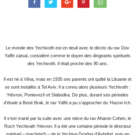
Le monde des Yechivoth est en deuil avec le décès du rav Dov
Yaffé zatsal, considéré comme le doyen des dirigeants spirituels
des Yechivoth. Il était proche des 90 ans.
Il est né à Vilna, mais en 1935 ses parents ont quitté la Lituanie et
se sont installés à Tel Aviv. Il a connu alors plusieurs Yechivoth :
‘Hévron, Ponievezh et Slabodka. De plus, durant ses périodes
d’étude à Bené Brak, le rav Yaffé a pu s’approcher du ‘Hazon Ich.
Il s’est marié par la suite avec une nièce du rav Aharon Cohen, le
Roch Yechivath ‘Hévron. Il a été une certaine période le directeur
spirituel – machgia’h – de la Yechiva Grodna d’Ashdod, puis en