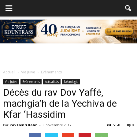
Accueil
Vie Juive
Evénements
Vie Juive
Evénements
Actualités
Nécrologie
Décès du rav Dov Yaffé,
machgia’h de la Yechiva de
Kfar ‘Hassidim
Par
Rav Henri Kahn
-
8 novembre 2017
5078
0