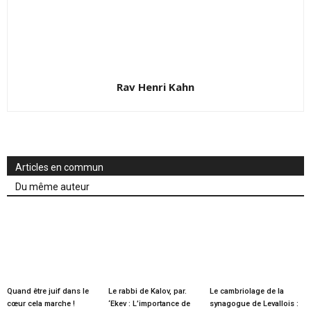
Rav Henri Kahn
Articles en commun
Du même auteur
Quand être juif dans le
Le rabbi de Kalov, par.
Le cambriolage de la
cœur cela marche !
‘Ekev : L’importance de
synagogue de Levallois :