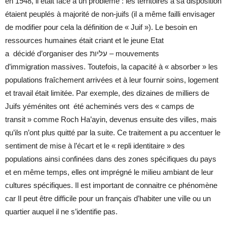
en 1948, il était face à un problème : les territoires à sa disposition
étaient peuplés à majorité de non-juifs (il a même failli envisager
de modifier pour cela la définition de « Juif »). Le besoin en
ressources humaines était criant et le jeune Etat
a décidé d’organiser des עליות – mouvements
d’immigration massives. Toutefois, la capacité à « absorber » les
populations fraîchement arrivées et à leur fournir soins, logement
et travail était limitée. Par exemple, des dizaines de milliers de
Juifs yéménites ont été acheminés vers des « camps de
transit » comme Roch Ha’ayin, devenus ensuite des villes, mais
qu’ils n’ont plus quitté par la suite. Ce traitement a pu accentuer le
sentiment de mise à l’écart et le « repli identitaire » des
populations ainsi confinées dans des zones spécifiques du pays
et en même temps, elles ont imprégné le milieu ambiant de leur
cultures spécifiques. Il est important de connaitre ce phénomène
car Il peut être difficile pour un français d’habiter une ville ou un
quartier auquel il ne s’identifie pas.