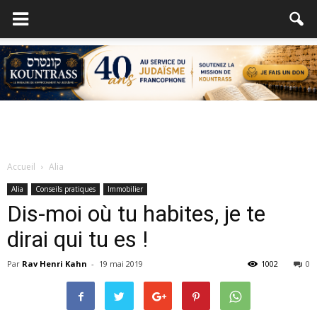
Accueil
Alia
Alia
Conseils pratiques
Immobilier
Dis-moi où tu habites, je te
dirai qui tu es !
Par
Rav Henri Kahn
-
19 mai 2019
1002
0