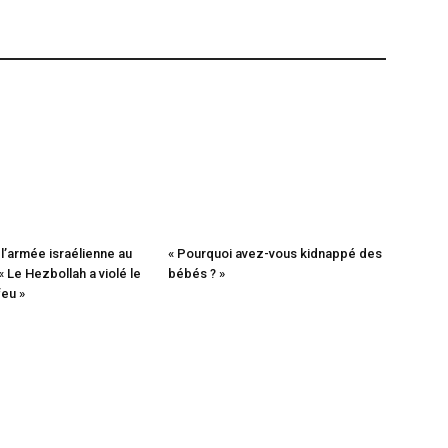
l’armée israélienne au
« Pourquoi avez-vous kidnappé des
« Le Hezbollah a violé le
bébés ? »
eu »