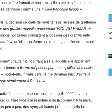
t d’une mère française non juive, elle a été élevée dans des
elle se définisse comme une
« juive française laïque ».
ris la décision cruciale de revisiter ses racines de graffeuse
Le
 des graffitis massifs proclamant ‘VIOL DU HAMAS’ et
vo
ssions nocturnes consistent à localiser des graffitis anti-
l'
Israël »
, qu’elle transforme en messages prônant le retour
s.
communauté hip-hop française à laquelle elle appartient,
estinienne. «
Ils me méprisent parce que j’utilise des outils
 »,
note-t-elle,
« mais cela ne me dérange pas. J’évite la
asse simplement à l’action. »
ivités sur les réseaux sociaux en juillet 2024 avec le
abord dû faire face à la résistance de la communauté juive,
is peu à peu, des sympathisants juifs et non juifs lui ont