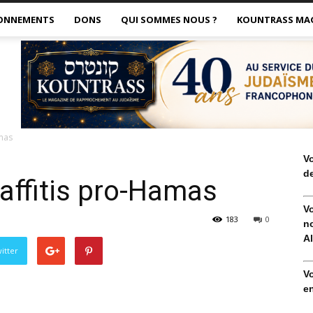
ONNEMENTS
DONS
QUI SOMMES NOUS ?
KOUNTRASS MA
amas
V
de
raffitis pro-Hamas
V
183
0
no
Al
itter
V
en