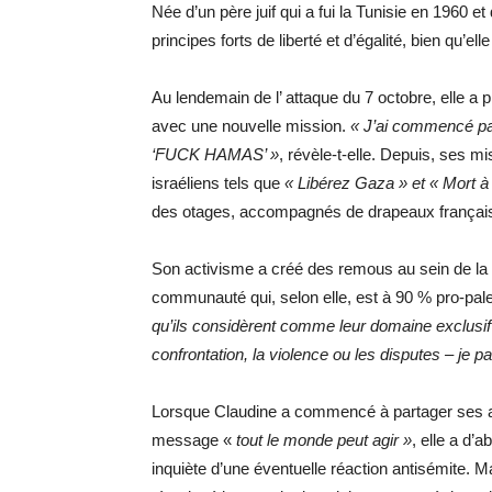
Née d’un père juif qui a fui la Tunisie en 1960 e
principes forts de liberté et d’égalité, bien qu’
Au lendemain de l’ attaque du 7 octobre, elle a p
avec une nouvelle mission.
« J’ai commencé par
‘FUCK HAMAS’ »
, révèle-t-elle. Depuis, ses mi
israéliens tels que
« Libérez Gaza » et « Mort à 
des otages, accompagnés de drapeaux françai
Son activisme a créé des remous au sein de la 
communauté qui, selon elle, est à 90 % pro-pal
qu’ils considèrent comme leur domaine exclusif
confrontation, la violence ou les disputes – je p
Lorsque Claudine a commencé à partager ses act
message «
tout le monde peut agir »
, elle a d’
inquiète d’une éventuelle réaction antisémite. Ma