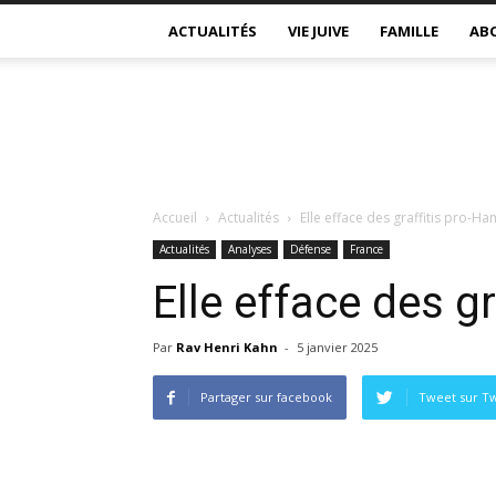
ACTUALITÉS
VIE JUIVE
FAMILLE
AB
Accueil
Actualités
Elle efface des graffitis pro-H
Actualités
Analyses
Défense
France
Elle efface des g
Par
Rav Henri Kahn
-
5 janvier 2025
Partager sur facebook
Tweet sur Tw