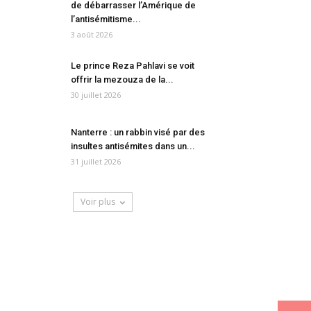
de débarrasser l’Amérique de
l’antisémitisme...
3 août 2026
Le prince Reza Pahlavi se voit
offrir la mezouza de la...
30 juillet 2026
Nanterre : un rabbin visé par des
insultes antisémites dans un...
31 juillet 2026
Voir plus