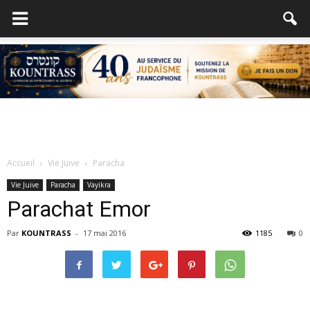
Accueil
Vie Juive
Paracha
Vie Juive
Paracha
Vayikra
Parachat Emor
Par
KOUNTRASS
-
17 mai 2016
1185
0