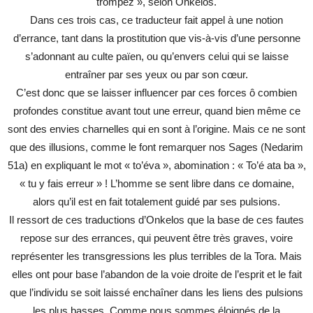
trompez », selon Onkelos.
Dans ces trois cas, ce traducteur fait appel à une notion
d’errance, tant dans la prostitution que vis-à-vis d’une personne
s’adonnant au culte païen, ou qu’envers celui qui se laisse
entraîner par ses yeux ou par son cœur.
C’est donc que se laisser influencer par ces forces ô combien
profondes constitue avant tout une erreur, quand bien même ce
sont des envies charnelles qui en sont à l’origine. Mais ce ne sont
que des illusions, comme le font remarquer nos Sages (Nedarim
51a) en expliquant le mot « to’éva », abomination : « To’é ata ba »,
« tu y fais erreur » ! L’homme se sent libre dans ce domaine,
alors qu’il est en fait totalement guidé par ses pulsions.
Il ressort de ces traductions d’Onkelos que la base de ces fautes
repose sur des errances, qui peuvent être très graves, voire
représenter les transgressions les plus terribles de la Tora. Mais
elles ont pour base l’abandon de la voie droite de l’esprit et le fait
que l’individu se soit laissé enchaîner dans les liens des pulsions
les plus basses. Comme nous sommes éloignés de la