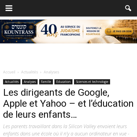
Accueil
Actualités
Analyses
Actualités
Analyses
Famille
Education
Sciences et technologie
Les dirigeants de Google,
Apple et Yahoo – et l’éducation
de leurs enfants…
Les parents travaillant dans la Silicon Valley envoient leurs
enfants dans une école où il n'y a aucun ordinateur en vue -