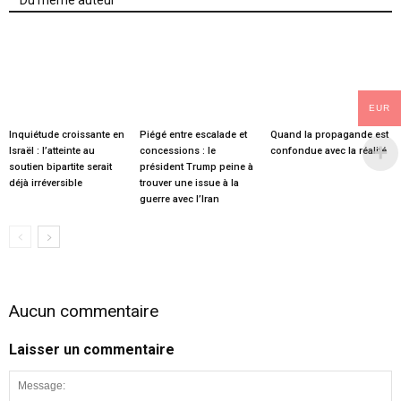
Du même auteur
EUR
Inquiétude croissante en
Piégé entre escalade et
Quand la propagande est
Israël : l’atteinte au
concessions : le
confondue avec la réalité
soutien bipartite serait
président Trump peine à
déjà irréversible
trouver une issue à la
guerre avec l’Iran
Aucun commentaire
Laisser un commentaire